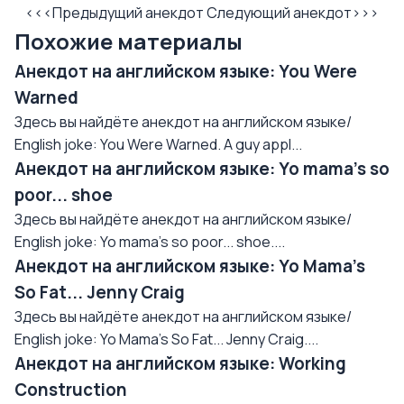
<<<Предыдущий анекдот
Следующий анекдот>>>
Похожие материалы
Анекдот на английском языке: You Were
Warned
Здесь вы найдёте анекдот на английском языке/
English joke: You Were Warned. A guy appl...
Анекдот на английском языке: Yo mama's so
poor... shoe
Здесь вы найдёте анекдот на английском языке/
English joke: Yo mama's so poor... shoe....
Анекдот на английском языке: Yo Mama's
So Fat... Jenny Craig
Здесь вы найдёте анекдот на английском языке/
English joke: Yo Mama's So Fat... Jenny Craig....
Анекдот на английском языке: Working
Construction