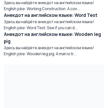
Здесь вы найдёте анекдот на английском языке/
English joke: Working Construction. A con...
Анекдот на английском языке: Word Test
Здесь вы найдёте анекдот на английском языке/
English joke: Word Test. See if you can d...
Анекдот на английском языке: Wooden leg
pig
Здесь вы найдёте анекдот на английском языке/
English joke: Wooden leg pig. A man is tr...