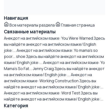
Навигация
Все материалы раздела
Главная страница
Связанные материалы
Анекдот на английском языке: You Were Warned
Здесь
вы найдёте анекдот на английском языке/ English
joke:...
Анекдот на английском языке: Yo mama's so
poor... shoe
Здесь вы найдёте анекдот на английском
языке/ English joke:...
Анекдот на английском языке: Yo
Mama's So Fat... Jenny Craig
Здесь вы найдёте анекдот
на английском языке/ English joke:...
Анекдот на
английском языке: Working Construction
Здесь вы
найдёте анекдот на английском языке/ English joke:...
Анекдот на английском языке: Word Test
Здесь вы
найдёте анекдот на английском языке/ English joke:...
Категория