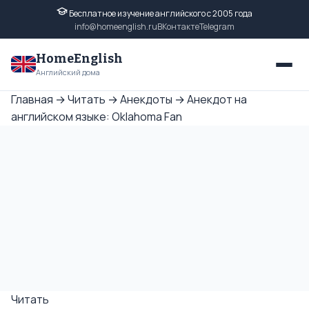
Бесплатное изучение английского с 2005 года
info@homeenglish.ru
ВКонтакте
Telegram
HomeEnglish
Английский дома
Главная
→
Читать
→
Анекдоты
→
Анекдот на
английском языке: Oklahoma Fan
Читать