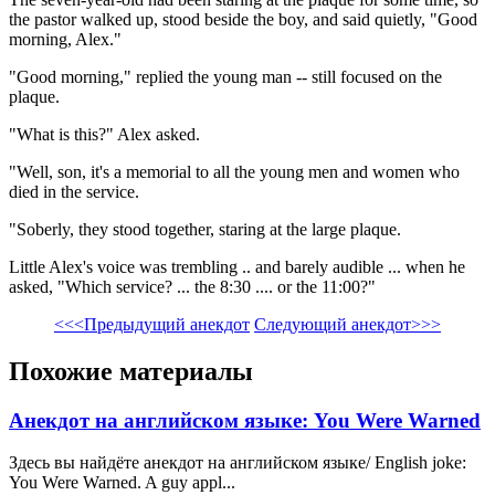
the pastor walked up, stood beside the boy, and said quietly, "Good
morning, Alex."
"Good morning," replied the young man -- still focused on the
plaque.
"What is this?" Alex asked.
"Well, son, it's a memorial to all the young men and women who
died in the service.
"Soberly, they stood together, staring at the large plaque.
Little Alex's voice was trembling .. and barely audible ... when he
asked, "Which service? ... the 8:30 .... or the 11:00?"
<<<Предыдущий анекдот
Следующий анекдот>>>
Похожие материалы
Анекдот на английском языке: You Were Warned
Здесь вы найдёте анекдот на английском языке/ English joke:
You Were Warned. A guy appl...