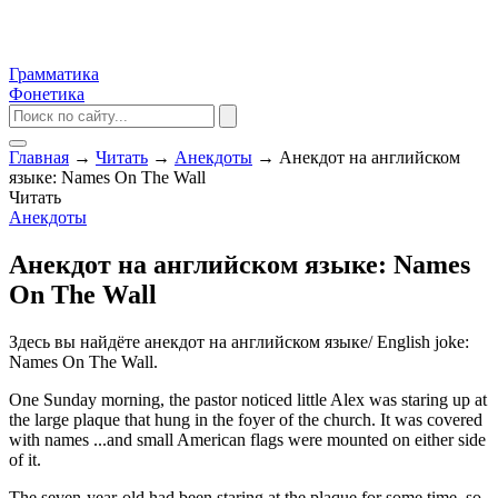
Грамматика
Фонетика
Главная
→
Читать
→
Анекдоты
→
Анекдот на английском
языке: Names On The Wall
Читать
Анекдоты
Анекдот на английском языке: Names
On The Wall
Здесь вы найдёте анекдот на английском языке/ English joke:
Names On The Wall.
One Sunday morning, the pastor noticed little Alex was staring up at
the large plaque that hung in the foyer of the church. It was covered
with names ...and small American flags were mounted on either side
of it.
The seven-year-old had been staring at the plaque for some time, so