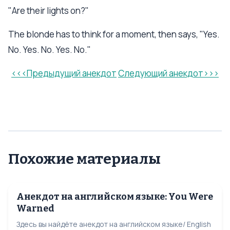
"Are their lights on?"
The blonde has to think for a moment, then says, "Yes.
No. Yes. No. Yes. No."
<<<Предыдущий анекдот
Следующий анекдот>>>
Похожие материалы
Анекдот на английском языке: You Were
Warned
Здесь вы найдёте анекдот на английском языке/ English