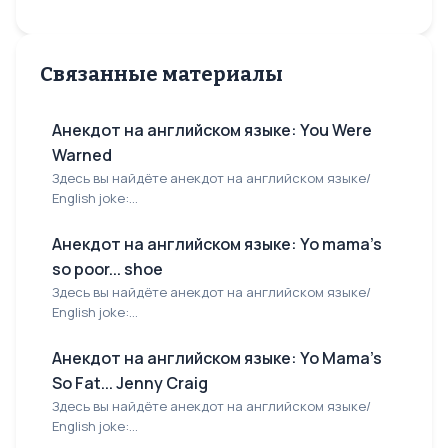
Связанные материалы
Анекдот на английском языке: You Were
Warned
Здесь вы найдёте анекдот на английском языке/
English joke:...
Анекдот на английском языке: Yo mama's
so poor... shoe
Здесь вы найдёте анекдот на английском языке/
English joke:...
Анекдот на английском языке: Yo Mama's
So Fat... Jenny Craig
Здесь вы найдёте анекдот на английском языке/
English joke:...