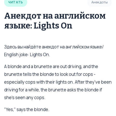
ЧИТАТЬ
Анекдоты
Анекдот на английском
языке: Lights On
Здесь вы найдёте анекдот на английском языке/
English joke: Lights On.
A blonde and a brunette are out driving, and the
brunette tells the blonde to look out for cops -
especially cops with their lights on. After they've been
driving for a while, the brunette asks the blonde if
she's seen any cops.
"Yes," says the blonde.