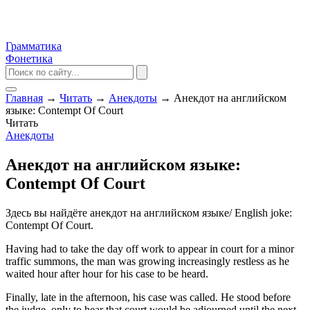
Грамматика
Фонетика
Главная
→
Читать
→
Анекдоты
→
Анекдот на английском
языке: Contempt Of Court
Читать
Анекдоты
Анекдот на английском языке:
Contempt Of Court
Здесь вы найдёте анекдот на английском языке/ English joke:
Contempt Of Court.
Having had to take the day off work to appear in court for a minor
traffic summons, the man was growing increasingly restless as he
waited hour after hour for his case to be heard.
Finally, late in the afternoon, his case was called. He stood before
the judge, only to hear that court would be adjourned until the next