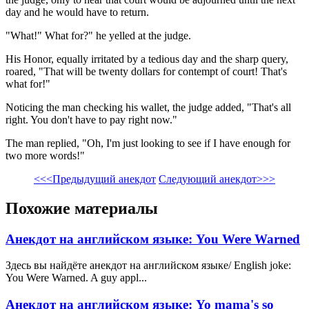
day and he would have to return.
"What!" What for?" he yelled at the judge.
His Honor, equally irritated by a tedious day and the sharp query,
roared, "That will be twenty dollars for contempt of court! That's
what for!"
Noticing the man checking his wallet, the judge added, "That's all
right. You don't have to pay right now."
The man replied, "Oh, I'm just looking to see if I have enough for
two more words!"
<<<Предыдущий анекдот
Следующий анекдот>>>
Похожие материалы
Анекдот на английском языке: You Were Warned
Здесь вы найдёте анекдот на английском языке/ English joke:
You Were Warned. A guy appl...
Анекдот на английском языке: Yo mama's so