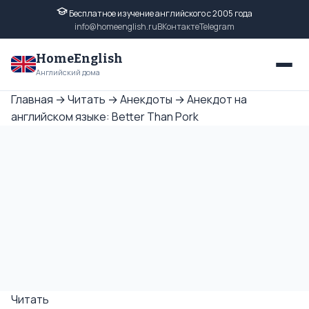
Бесплатное изучение английского с 2005 года
info@homeenglish.ru
ВКонтакте
Telegram
HomeEnglish
Английский дома
Главная
→
Читать
→
Анекдоты
→
Анекдот на
английском языке: Better Than Pork
Читать