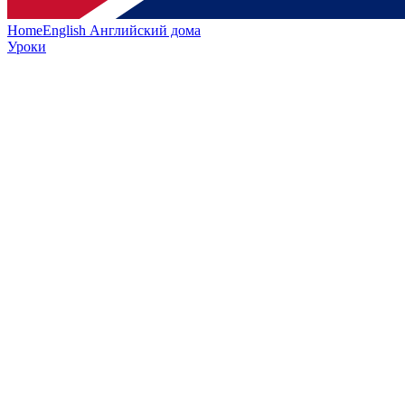
HomeEnglish
Английский дома
Уроки