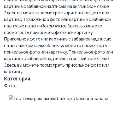
картинка с забавной надписью на английском языке
Здесь вы можете посмотреть прикольное фото или
картинку.
Прикольное фото или картинка с забавной
надписью на английском языке
Здесь вы можете
посмотреть прикольное фото или картинку.
Прикольное фото или картинка с забавной надписью
на английском языке
Здесь вы можете посмотреть
прикольное фото или картинку.
Прикольное фото или
картинка с забавной надписью на английском языке
Здесь вы можете посмотреть прикольное фото или
картинку.
Категория
Фото