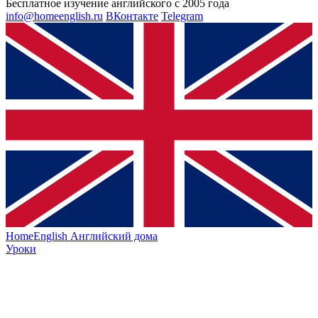
Бесплатное изучение английского с 2005 года
info@homeenglish.ru
ВКонтакте
Telegram
HomeEnglish
Английский дома
Уроки