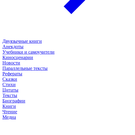
Двуязычные книги
Анекдоты
Учебники и самоучители
Киносценарии
Новости
Параллельные тексты
Рефераты
Сказки
Стихи
Цитаты
Тексты
Биографии
Книги
Чтение
Медиа