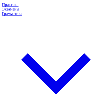
Практика
Экзамены
Грамматика