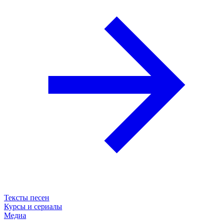
Тексты песен
Курсы и сериалы
Медиа