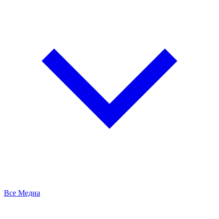
Все Медиа