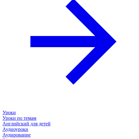
Уроки
Уроки по темам
Английский для детей
Аудиоуроки
Аудирование