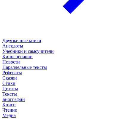
Двуязычные книги
Анекдоты
Учебники и самоучители
Киносценарии
Новости
Параллельные тексты
Рефераты
Сказки
Стихи
Цитаты
Тексты
Биографии
Книги
Чтение
Медиа