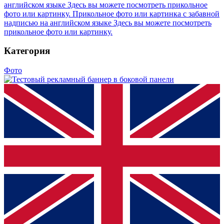
английском языке
Здесь вы можете посмотреть прикольное
фото или картинку.
Прикольное фото или картинка с забавной
надписью на английском языке
Здесь вы можете посмотреть
прикольное фото или картинку.
Категория
Фото