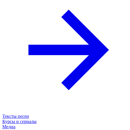
Тексты песен
Курсы и сериалы
Медиа