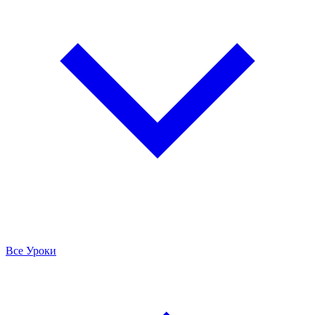
Все Уроки