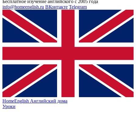
Бесплатное изучение английского с 2005 года
info@homeenglish.ru
ВКонтакте
Telegram
HomeEnglish
Английский дома
Уроки