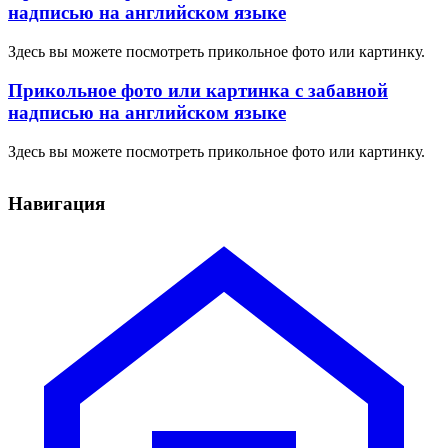
надписью на английском языке
Здесь вы можете посмотреть прикольное фото или картинку.
Прикольное фото или картинка с забавной
надписью на английском языке
Здесь вы можете посмотреть прикольное фото или картинку.
Навигация