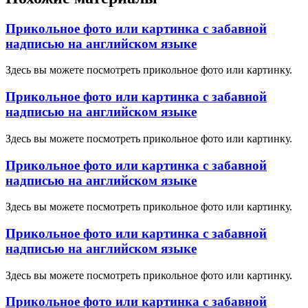
Прикольное фото или картинка с забавной
надписью на английском языке
Здесь вы можете посмотреть прикольное фото или картинку.
Прикольное фото или картинка с забавной
надписью на английском языке
Здесь вы можете посмотреть прикольное фото или картинку.
Прикольное фото или картинка с забавной
надписью на английском языке
Здесь вы можете посмотреть прикольное фото или картинку.
Прикольное фото или картинка с забавной
надписью на английском языке
Здесь вы можете посмотреть прикольное фото или картинку.
Прикольное фото или картинка с забавной