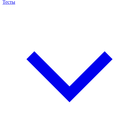
Тесты