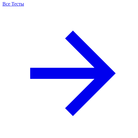
Все Тесты