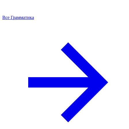
Все Грамматика