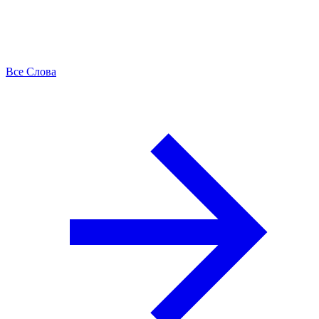
Все Слова