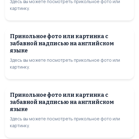
Здесь вы можете посмотреть прикольное фото или
картинку.
Прикольное фото или картинка с
забавной надписью на английском
языке
Здесь вы можете посмотреть прикольное фото или
картинку.
Прикольное фото или картинка с
забавной надписью на английском
языке
Здесь вы можете посмотреть прикольное фото или
картинку.