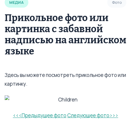
МЕДИА
Фото
Прикольное фото или
картинка с забавной
надписью на английском
языке
Здесь вы можете посмотреть прикольное фото или
картинку.
<<<Предыдущее фото
Следующее фото>>>