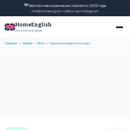
Бесплатное изучение английского с 2005 года
info@homeenglish.ru
ВКонтакте
Telegram
HomeEnglish
Английский дома
Главная
Медиа
Фото
Прикольное фото или картинка с забавной надписью на английском языке
→
→
→