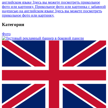
английском языке
Здесь вы можете посмотреть прикольное
фото или картинку.
Прикольное фото или картинка с забавной
надписью на английском языке
Здесь вы можете посмотреть
прикольное фото или картинку.
Категория
Фото