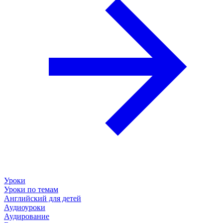
Уроки
Уроки по темам
Английский для детей
Аудиоуроки
Аудирование