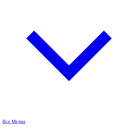
Все Медиа