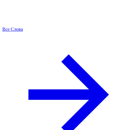
Все Слова