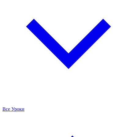
Все Уроки