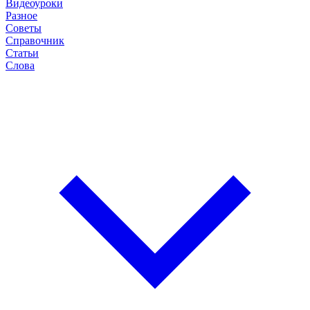
Видеоуроки
Разное
Советы
Справочник
Статьи
Слова