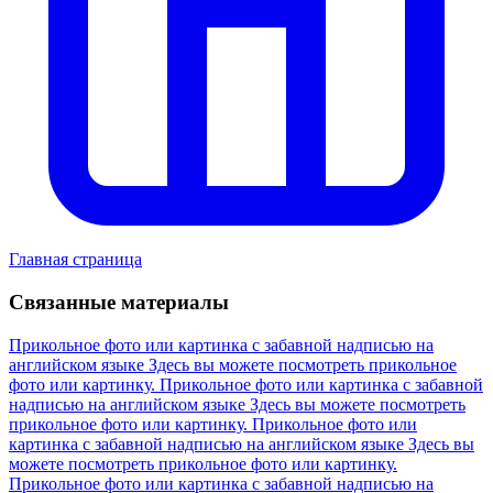
Главная страница
Связанные материалы
Прикольное фото или картинка с забавной надписью на
английском языке
Здесь вы можете посмотреть прикольное
фото или картинку.
Прикольное фото или картинка с забавной
надписью на английском языке
Здесь вы можете посмотреть
прикольное фото или картинку.
Прикольное фото или
картинка с забавной надписью на английском языке
Здесь вы
можете посмотреть прикольное фото или картинку.
Прикольное фото или картинка с забавной надписью на