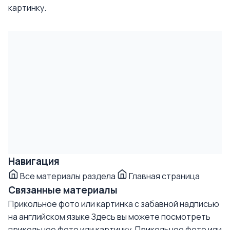
картинку.
Навигация
Все материалы раздела
Главная страница
Связанные материалы
Прикольное фото или картинка с забавной надписью
на английском языке
Здесь вы можете посмотреть
прикольное фото или картинку.
Прикольное фото или