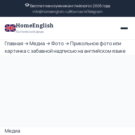
Бесплатное изучение английского с 2005 года
info@homeenglish.ru
ВКонтакте
Telegram
HomeEnglish
Английский дома
Главная
→
Медиа
→
Фото
→
Прикольное фото или
картинка с забавной надписью на английском языке
Медиа