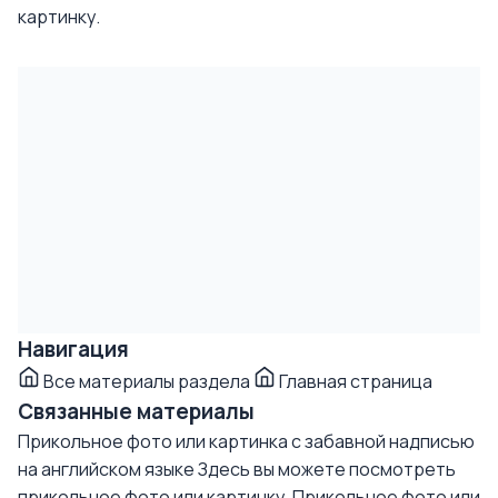
картинку.
Навигация
Все материалы раздела
Главная страница
Связанные материалы
Прикольное фото или картинка с забавной надписью
на английском языке
Здесь вы можете посмотреть
прикольное фото или картинку.
Прикольное фото или