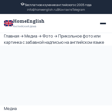
Бесплатное изучение английского с 2005 года
info@homeenglish.ru
ВКонтакте
Telegram
HomeEnglish
Английский дома
Главная
→
Медиа
→
Фото
→
Прикольное фото или
картинка с забавной надписью на английском языке
Медиа