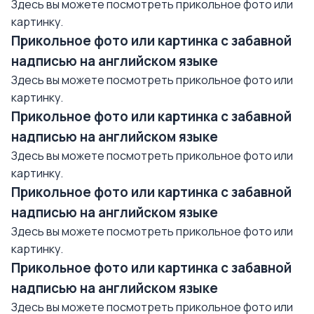
Здесь вы можете посмотреть прикольное фото или
картинку.
Прикольное фото или картинка с забавной
надписью на английском языке
Здесь вы можете посмотреть прикольное фото или
картинку.
Прикольное фото или картинка с забавной
надписью на английском языке
Здесь вы можете посмотреть прикольное фото или
картинку.
Прикольное фото или картинка с забавной
надписью на английском языке
Здесь вы можете посмотреть прикольное фото или
картинку.
Прикольное фото или картинка с забавной
надписью на английском языке
Здесь вы можете посмотреть прикольное фото или