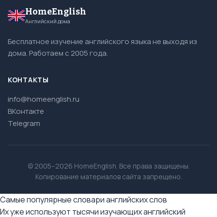
HomeEnglish
Английский дома
Бесплатное изучение английского языка не выходя из
дома. Работаем с 2005 года.
КОНТАКТЫ
info@homeenglish.ru
ВКонтакте
Telegram
© 2005–2026 HomeEnglish. Все права защищены.
Копирование материалов сайта запрещено.
Самые популярные словари английских слов
Их уже используют тысячи изучающих английский