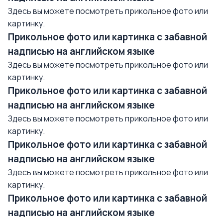
Здесь вы можете посмотреть прикольное фото или
картинку.
Прикольное фото или картинка с забавной
надписью на английском языке
Здесь вы можете посмотреть прикольное фото или
картинку.
Прикольное фото или картинка с забавной
надписью на английском языке
Здесь вы можете посмотреть прикольное фото или
картинку.
Прикольное фото или картинка с забавной
надписью на английском языке
Здесь вы можете посмотреть прикольное фото или
картинку.
Прикольное фото или картинка с забавной
надписью на английском языке