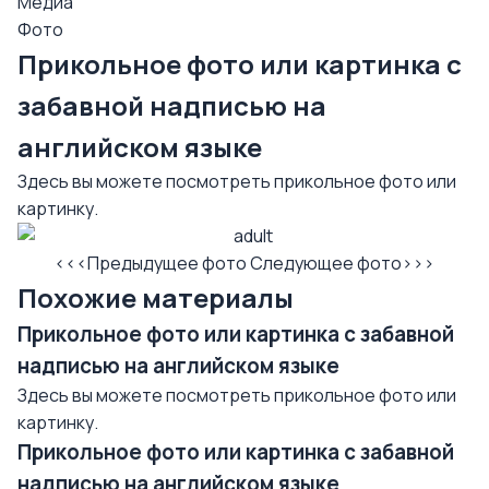
Медиа
Фото
Прикольное фото или картинка с
забавной надписью на
английском языке
Здесь вы можете посмотреть прикольное фото или
картинку.
<<<Предыдущее фото
Следующее фото>>>
Похожие материалы
Прикольное фото или картинка с забавной
надписью на английском языке
Здесь вы можете посмотреть прикольное фото или
картинку.
Прикольное фото или картинка с забавной
надписью на английском языке