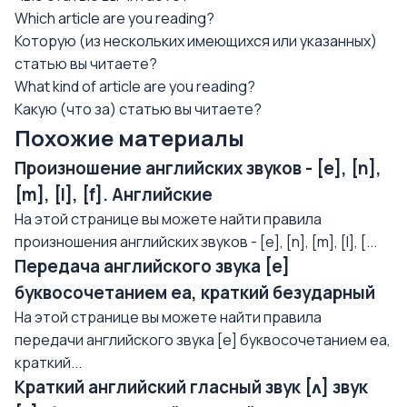
Which article are you reading?
Которую (из нескольких имеющихся или указанных)
статью вы читаете?
What kind of article are you reading?
Какую (что за) статью вы читаете?
Похожие материалы
Произношение английских звуков - [e], [n],
[m], [l], [f]. Английские
На этой странице вы можете найти правила
произношения английских звуков - [e], [n], [m], [l], [...
Передача английского звука [e]
буквосочетанием еа, краткий безударный
На этой странице вы можете найти правила
передачи английского звука [e] буквосочетанием еа,
краткий...
Краткий английский гласный звук [ʌ] звук