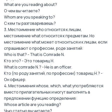
What are you reading about?
О чем вы читаете?
Whom are you speaking to?
С кем ты разговариваешь?
3. Местоимение who относится к лицам,
местоимение what относится к предметам. Но
местоимение what может относиться и к лицам, если
спрашивают о профессии, роде занятий:
Who is that? - That is Comrade N.
Кто это? - Это товарищ Н.
What is comrade N.? - He is an officer.
Кто (по роду занятий, по профессии) товарищ Н.? -
Он офицер.
4. Местоимения whose, which, what употребляются
вместо прилагательных и могут выполнять в
предложении функцию определения:
Whose article are you reading?
Чью статью вы читаете?