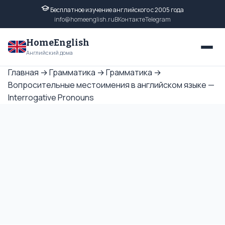
Бесплатное изучение английского с 2005 года
info@homeenglish.ru
ВКонтакте
Telegram
HomeEnglish
Английский дома
Главная
→
Грамматика
→
Грамматика
→
Вопросительные местоимения в английском языке —
Interrogative Pronouns