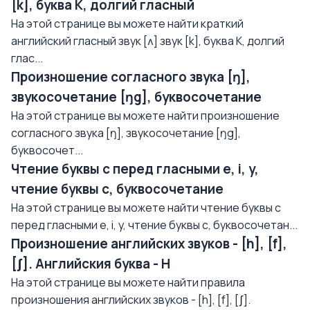
[k], буква K, долгий гласный
На этой странице вы можете найти краткий
английский гласный звук [ʌ] звук [k], буква K, долгий
глас...
Произношение согласного звука [ŋ],
звукосочетание [ŋg], буквосочетание
На этой странице вы можете найти произношение
согласного звука [ŋ], звукосочетание [ŋg],
буквосочет...
Чтение буквы с перед гласными e, i, y,
чтение буквы с, буквосочетание
На этой странице вы можете найти чтение буквы с
перед гласными e, i, y, чтение буквы с, буквосочетан...
Произношение английских звуков - [h], [f],
[ʃ]. Английския буква - H
На этой странице вы можете найти правила
произношения английских звуков - [h], [f], [ʃ].