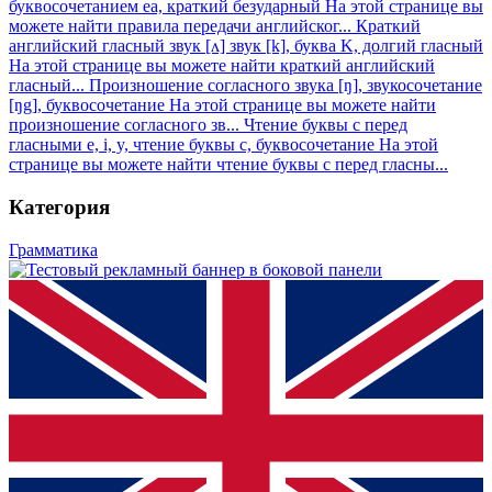
буквосочетанием еа, краткий безударный
На этой странице вы
можете найти правила передачи английског...
Краткий
английский гласный звук [ʌ] звук [k], буква K, долгий гласный
На этой странице вы можете найти краткий английский
гласный...
Произношение согласного звука [ŋ], звукосочетание
[ŋg], буквосочетание
На этой странице вы можете найти
произношение согласного зв...
Чтение буквы с перед
гласными e, i, y, чтение буквы с, буквосочетание
На этой
странице вы можете найти чтение буквы с перед гласны...
Категория
Грамматика