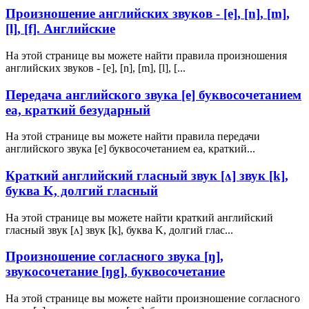
Произношение английских звуков - [e], [n], [m],
[l], [f]. Английские
На этой странице вы можете найти правила произношения
английских звуков - [e], [n], [m], [l], [...
Передача английского звука [e] буквосочетанием
еа, краткий безударный
На этой странице вы можете найти правила передачи
английского звука [e] буквосочетанием еа, краткий...
Краткий английский гласный звук [ʌ] звук [k],
буква K, долгий гласный
На этой странице вы можете найти краткий английский
гласный звук [ʌ] звук [k], буква K, долгий глас...
Произношение согласного звука [ŋ],
звукосочетание [ŋg], буквосочетание
На этой странице вы можете найти произношение согласного