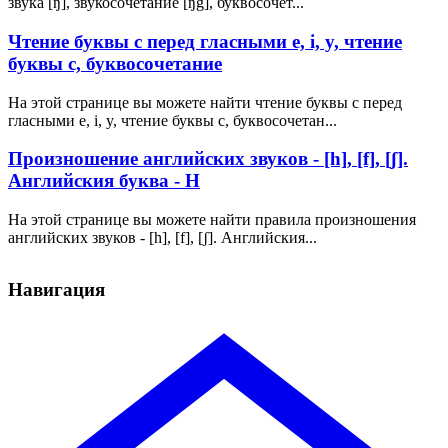
звука [ŋ], звукосочетание [ŋg], буквосочет...
Чтение буквы с перед гласными e, i, y, чтение
буквы с, буквосочетание
На этой странице вы можете найти чтение буквы с перед
гласными e, i, y, чтение буквы с, буквосочетан...
Произношение английских звуков - [h], [f], [ʃ].
Английския буква - H
На этой странице вы можете найти правила произношения
английских звуков - [h], [f], [ʃ]. Английския...
Навигация