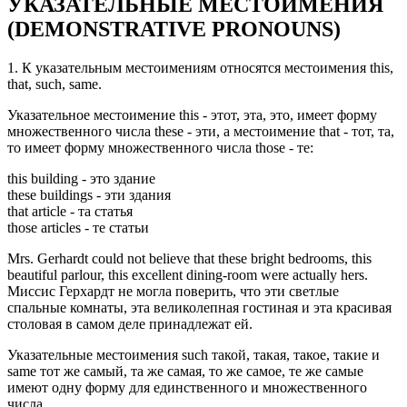
УКАЗАТЕЛЬНЫЕ МЕСТОИМЕНИЯ
(DEMONSTRATIVE PRONOUNS)
1. К указательным местоимениям относятся местоимения this,
that, such, same.
Указательное местоимение this - этот, эта, это, имеет форму
множественного числа these - эти, а местоимение that - тот, та,
то имеет форму множественного числа those - тe:
this building - это здание
these buildings - эти здания
that article - та статья
those articles - те статьи
Mrs. Gerhardt could not believe that these bright bedrooms, this
beautiful parlour, this excellent dining-room were actually hers.
Миссис Герхардт не могла поверить, что эти светлые
спальные комнаты, эта великолепная гостиная и эта красивая
столовая в самом деле принадлежат ей.
Указательные местоимения such такой, такая, такое, такие и
same тот же самый, та же самая, то же самое, те же самые
имеют одну форму для единственного и множественного
числа.