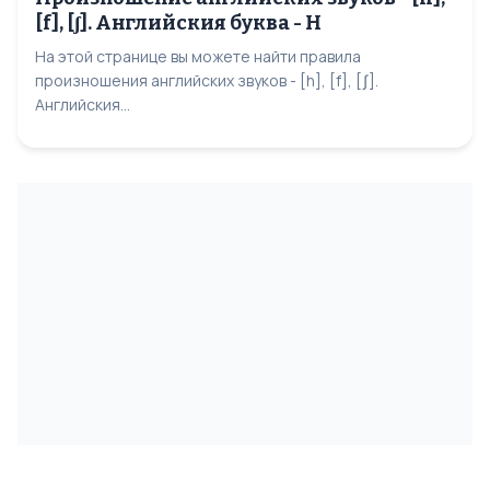
[f], [ʃ]. Английския буква - H
На этой странице вы можете найти правила
произношения английских звуков - [h], [f], [ʃ].
Английския...