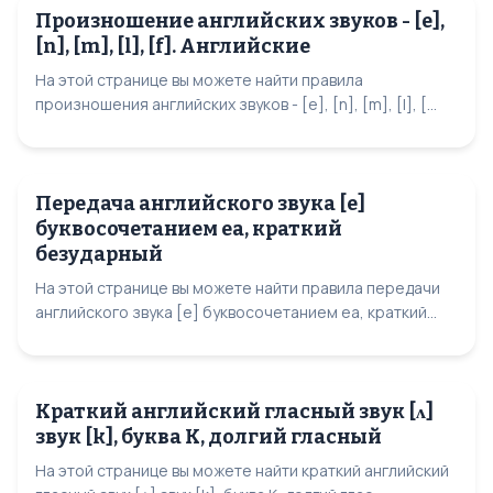
Произношение английских звуков - [e],
[n], [m], [l], [f]. Английские
На этой странице вы можете найти правила
произношения английских звуков - [e], [n], [m], [l], [...
Передача английского звука [e]
буквосочетанием еа, краткий
безударный
На этой странице вы можете найти правила передачи
английского звука [e] буквосочетанием еа, краткий...
Краткий английский гласный звук [ʌ]
звук [k], буква K, долгий гласный
На этой странице вы можете найти краткий английский