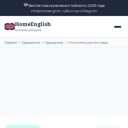
Бесплатное изучение английского с 2005 года
info@homeenglish.ru
ВКонтакте
Telegram
HomeEnglish
Английский дома
Главная
Грамматика
Грамматика
Относительные или соединительные местоимения в английском языке
→
→
→