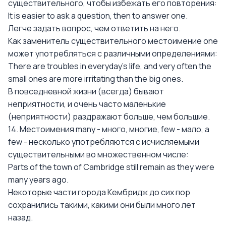
существительного, чтобы избежать его повторения:
It is easier to ask a question, then to answer one.
Легче задать вопрос, чем ответить на него.
Как заменитель существительного местоимение one
может употребляться с различными определениями:
There are troubles in everyday's life, and very often the
small ones are more irritating than the big ones.
В повседневной жизни (всегда) бывают
неприятности, и очень часто маленькие
(неприятности) раздражают больше, чем большие.
14. Местоимения many - много, многие, few - мало, a
few - несколько употребляются с исчисляемыми
существительными во множественном числе:
Parts of the town of Cambridge still remain as they were
many years ago.
Некоторые части города Кембридж до сих пор
сохранились такими, какими они были много лет
назад.