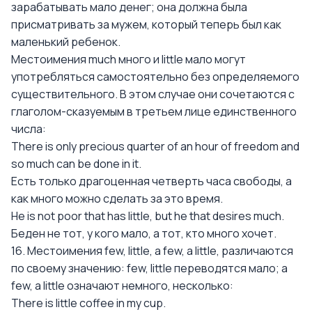
зарабатывать мало денег; она должна была
присматривать за мужем, который теперь был как
маленький ребенок.
Местоимения much много и little мало могут
употребляться самостоятельно без определяемого
существительного. В этом случае они сочетаются с
глаголом-сказуемым в третьем лице единственного
числа:
There is only precious quarter of an hour of freedom and
so much can be done in it.
Есть только драгоценная четверть часа свободы, а
как много можно сделать за это время.
Не is not poor that has little, but he that desires much.
Беден не тот, у кого мало, а тот, кто много хочет.
16. Местоимения few, little, a few, a little, различаются
по своему значению: few, little переводятся мало; a
few, a little означают немного, несколько:
There is little coffee in my cup.