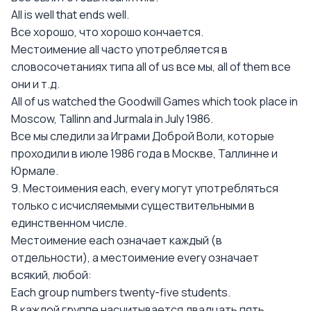
All is well that ends well.
Все хорошо, что хорошо кончается.
Местоимение all часто употребляется в
словосочетаниях типа all of us все мы, all of them все
они и т.д.
All of us watched the Goodwill Games which took place in
Moscow, Tallinn and Jurmala in July 1986.
Все мы следили за Играми Доброй Воли, которые
проходили в июле 1986 года в Москве, Таллинне и
Юрмале.
9. Местоимения each, every могут употребляться
только с исчисляемыми существительными в
единственном числе.
Местоимение each означает каждый (в
отдельности), а местоимение every означает
всякий, любой:
Each group numbers twenty-five students.
В каждой группе насчитывается двадцать пять