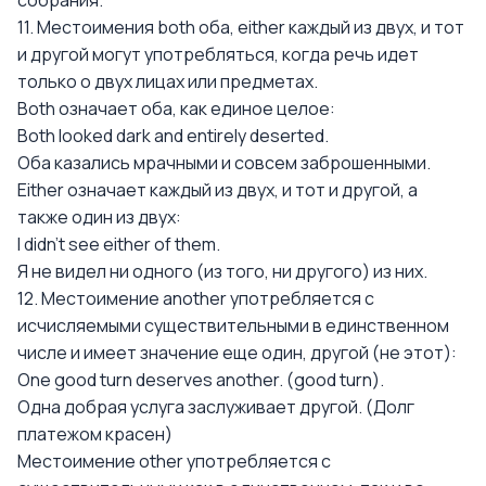
собрания.
11. Местоимения both оба, either каждый из двух, и тот
и другой могут употребляться, когда речь идет
только о двух лицах или предметах.
Both означает оба, как единое целое:
Both looked dark and entirely deserted.
Оба казались мрачными и совсем заброшенными.
Either означает каждый из двух, и тот и другой, а
также один из двух:
I didn't see either of them.
Я не видел ни одного (из того, ни другого) из них.
12. Местоимение another употребляется с
исчисляемыми существительными в единственном
числе и имеет значение еще один, другой (не этот):
One good turn deserves another. (good turn).
Одна добрая услуга заслуживает другой. (Долг
платежом красен)
Местоимение other употребляется с