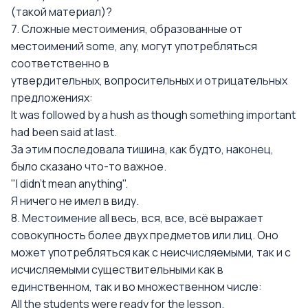
(такой материал)?
7. Сложные местоимения, образованные от
местоимений some, any, могут употребляться
соответственно в
утвердительных, вопросительных и отрицательных
предложениях:
It was followed by a hush as though something important
had been said at last.
За этим последовала тишина, как будто, наконец,
было сказано что-то важное.
"I didn't mean anything".
Я ничего не имел в виду.
8. Местоимение all весь, вся, все, всё выражает
совокупность более двух предметов или лиц. Оно
может употребляться как с неисчисляемыми, так и с
исчисляемыми существительными как в
единственном, так и во множественном числе:
All the students were ready for the lesson.