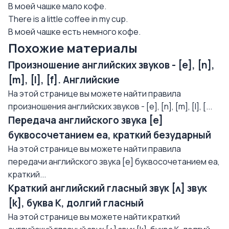
В моей чашке мало кофе.
There is a little coffee in my cup.
В моей чашке есть немного кофе.
Похожие материалы
Произношение английских звуков - [e], [n],
[m], [l], [f]. Английские
На этой странице вы можете найти правила
произношения английских звуков - [e], [n], [m], [l], [...
Передача английского звука [e]
буквосочетанием еа, краткий безударный
На этой странице вы можете найти правила
передачи английского звука [e] буквосочетанием еа,
краткий...
Краткий английский гласный звук [ʌ] звук
[k], буква K, долгий гласный
На этой странице вы можете найти краткий