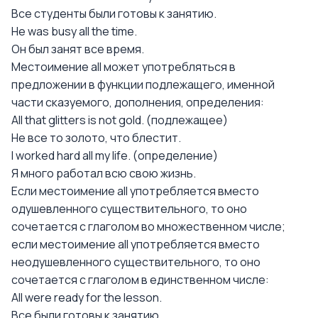
Все студенты были готовы к занятию.
Не was busy all the time.
Он был занят все время.
Местоимение all может употребляться в
предложении в функции подлежащего, именной
части сказуемого, дополнения, определения:
Аll that glitters is not gold. (подлежащее)
He все то золото, что блестит.
I worked hard all my life. (определение)
Я много работал всю свою жизнь.
Если местоимение all употребляется вместо
одушевленного существительного, то оно
сочетается с глаголом во множественном числе;
если местоимение all употребляется вместо
неодушевленного существительного, то оно
сочетается с глаголом в единственном числе:
Аll were ready for the lesson.
Все были готовы к занятию.