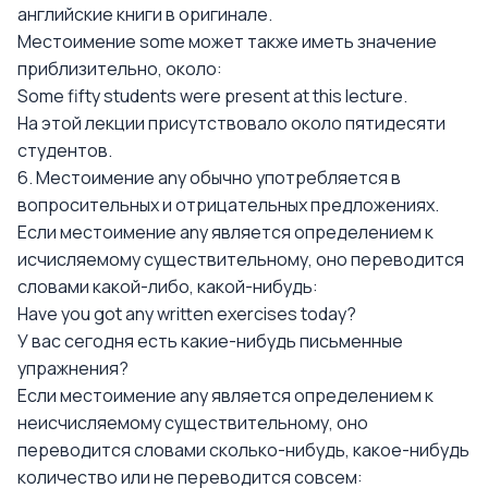
английские книги в оригинале.
Местоимение some может также иметь значение
приблизительно, около:
Some fifty students were present at this lecture.
На этой лекции присутствовало около пятидесяти
студентов.
6. Местоимение any обычно употребляется в
вопросительных и отрицательных предложениях.
Если местоимение any является определением к
исчисляемому существительному, оно переводится
словами какой-либо, какой-нибудь:
Have you got any written exercises today?
У вас сегодня есть какие-нибудь письменные
упражнения?
Если местоимение any является определением к
неисчисляемому существительному, оно
переводится словами сколько-нибудь, какое-нибудь
количество или не переводится совсем: