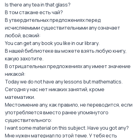
Is there any tea in that glass?
В том стакане есть чай?
В утвердительных предложениях перед
исчисляемыми существительными any означает
любой, всякий:
You can get any book you like in our library.
В нашей библиотеке вы можете взять любую книгу,
какую захотите.
В отрицательных предложениях any имеет значение
никакой:
Today we do not have any lessons but mathematics.
Сегодня у нас нет никаких занятий, кроме
математики.
Местоимение any, как правило, не переводится, если
употребляется вместо ранее упомянутого
существительного:
I want some material on this subject. Have you got any?
Мне нужен материал по этой теме. У тебя есть