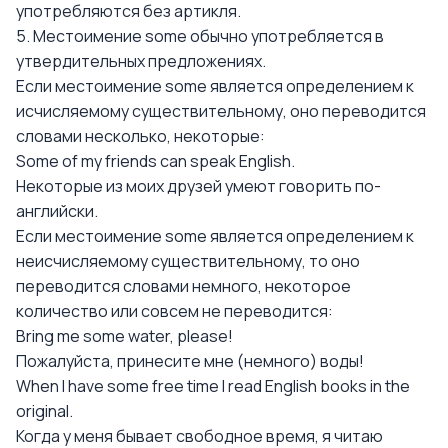
употребляются без артикля.
5. Местоимение some обычно употребляется в
утвердительных предложениях.
Если местоимение some является определением к
исчисляемому существительному, оно переводится
словами несколько, некоторые:
Some of my friends can speak English.
Некоторые из моих друзей умеют говорить по-
английски.
Если местоимение some является определением к
неисчисляемому существительному, то оно
переводится словами немного, некоторое
количество или совсем не переводится:
Bring me some water, please!
Пожалуйста, принесите мне (немного) воды!
When I have some free time I read English books in the
original.
Когда у меня бывает свободное время, я читаю