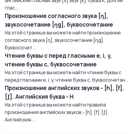
английский гласный звук [ʌ] звук [k], буква K, долгий
глас...
Произношение согласного звука [ŋ],
звукосочетание [ŋg], буквосочетание
На этой странице вы можете найти произношение
согласного звука [ŋ], звукосочетание [ŋg],
буквосочет...
Чтение буквы с перед гласными e, i, y,
чтение буквы с, буквосочетание
На этой странице вы можете найти чтение буквы с
перед гласными e, i, y, чтение буквы с, буквосочетан...
Произношение английских звуков - [h], [f],
[ʃ]. Английския буква - H
На этой странице вы можете найти правила
произношения английских звуков - [h], [f], [ʃ].
Английския...