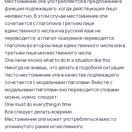
Местоимение one употребляется в предложении в
функции подлежащего, когда действующее лицо
неизвестно. В этом случае местоимение one
сочетается с глаголом в третьем лице
единственного числа и на русский язык не
переводится, а глагол-сказуемое переводится
глаголом во втором лице единственного числа или в
третьем лице множественного числа:
One never knows what to do in a situation like this.
Никогда не знаешь, что делать в подобной ситуации.
Часто местоимение one в качестве подлежащего
сочетается с модальными глаголами. Вместе с
модальными глаголами оно переводится словами
можно, нужно, следует:
One must do everything in time.
Все следует делать вовремя.
Местоимение one может употребляться вместо
упомянутого ранее исчисляемого