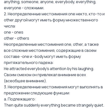
anything, someone, anyone, everybody, everything,
everyone - сложными.
2. Неопределенные местоимения one некто, кто-то и
other другой могут иметь форму множественного
числа:
one - ones
other - others
Неопределенные местоимения one, other, а также
все сложные местоимения, содержащие в своем
составе -one и -body могут иметь форму
притяжательного падежа:
Не attracted everybody's attention by his laughing.
Своим смехом он привлекал внимание всех
(всеобщее внимание).
3. Неопределенные местоимения могут выполнять в
предложении следующие функции:
a. Подлежащего:
Then quite suddenly everything became strangely quiet.