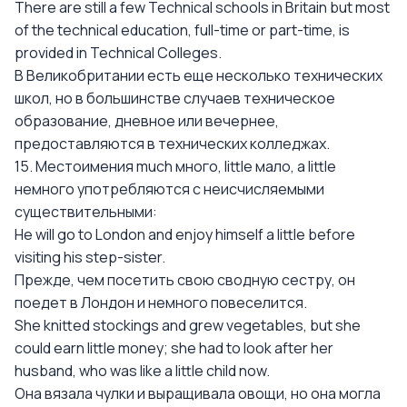
There are still a few Technical schools in Britain but most
of the technical education, full-time or part-time, is
provided in Technical Colleges.
В Великобритании есть еще несколько технических
школ, но в большинстве случаев техническое
образование, дневное или вечернее,
предоставляются в технических колледжах.
15. Местоимения much много, little мало, a little
немного употребляются с неисчисляемыми
существительными:
Не will go to London and enjoy himself a little before
visiting his step-sister.
Прежде, чем посетить свою сводную сестру, он
поедет в Лондон и немного повеселится.
She knitted stockings and grew vegetables, but she
could earn little money; she had to look after her
husband, who was like a little child now.
Она вязала чулки и выращивала овощи, но она могла