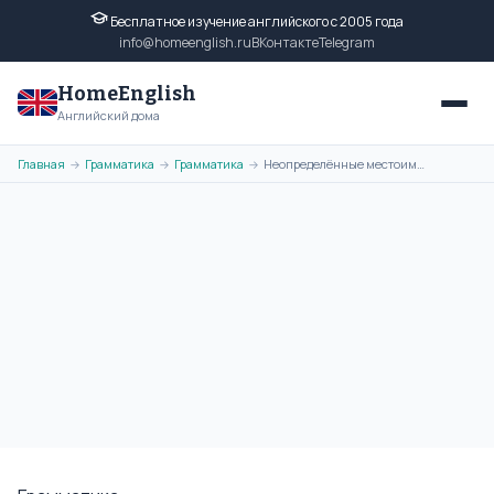
Бесплатное изучение английского с 2005 года
info@homeenglish.ru
ВКонтакте
Telegram
HomeEnglish
Английский дома
Главная
Грамматика
Грамматика
Неопределённые местоимения в английском языке — Indefinite Pronouns
→
→
→