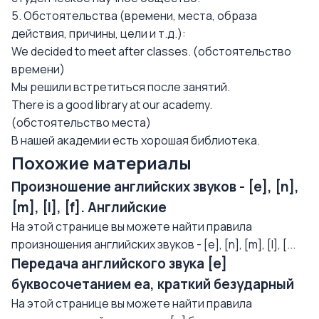
5. Обстоятельства (времени, места, образа
действия, причины, цели и т.д.):
We decided to meet after classes. (обстоятельство
времени)
Мы решили встретиться после занятий.
There is a good library at our academy.
(обстоятельство места)
В нашей академии есть хорошая библиотека.
Похожие материалы
Произношение английских звуков - [e], [n],
[m], [l], [f]. Английские
На этой странице вы можете найти правила
произношения английских звуков - [e], [n], [m], [l], [...
Передача английского звука [e]
буквосочетанием еа, краткий безударный
На этой странице вы можете найти правила