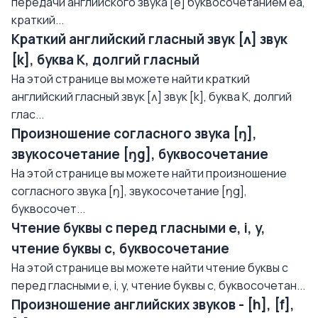
передачи английского звука [e] буквосочетанием еа,
краткий...
Краткий английский гласный звук [ʌ] звук
[k], буква K, долгий гласный
На этой странице вы можете найти краткий
английский гласный звук [ʌ] звук [k], буква K, долгий
глас...
Произношение согласного звука [ŋ],
звукосочетание [ŋg], буквосочетание
На этой странице вы можете найти произношение
согласного звука [ŋ], звукосочетание [ŋg],
буквосочет...
Чтение буквы с перед гласными e, i, y,
чтение буквы с, буквосочетание
На этой странице вы можете найти чтение буквы с
перед гласными e, i, y, чтение буквы с, буквосочетан...
Произношение английских звуков - [h], [f],