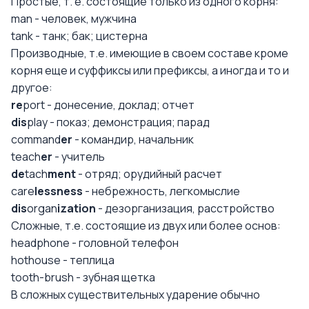
Простые, т. е. состоящие только из одного корня:
man - человек, мужчина
tank - танк; бак; цистерна
Производные, т.е. имеющие в своем составе кроме
корня еще и суффиксы или префиксы, а иногда и то и
другое:
re
port - донесение, доклад; отчет
dis
play - показ; демонстрация; парад
command
er
- командир, начальник
teach
er
- учитель
de
tach
ment
- отряд; орудийный расчет
care
lessness
- небрежность, легкомыслие
dis
organ
ization
- дезорганизация, расстройство
Сложные, т.е. состоящие из двух или более основ:
headphone - головной телефон
hothouse - теплица
tooth-brush - зубная щетка
В сложных существительных ударение обычно