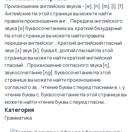
Произношение английских звуков - [e], [n], [m], [l], [f].
Английские
На этой странице вы можете найти
правила произношения анг...
Передача английского
звука [e] буквосочетанием еа, краткий безударный
На этой странице вы можете найти правила
передачи английског...
Краткий английский гласный
звук [ʌ] звук [k], буква K, долгий гласный
На этой
странице вы можете найти краткий английский
гласный...
Произношение согласного звука [ŋ],
звукосочетание [ŋg], буквосочетание
На этой
странице вы можете найти произношение
согласного зв...
Чтение буквы с перед гласными e, i, y,
чтение буквы с, буквосочетание
На этой странице вы
можете найти чтение буквы с перед гласны...
Категория
Грамматика