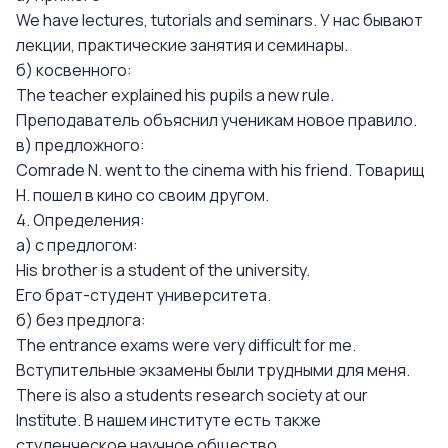
We have lectures, tutorials and seminars. У нас бывают
лекции, практические занятия и семинары.
б) косвенного:
The teacher explained his pupils a new rule.
Преподаватель объяснил ученикам новое правило.
в) предложного:
Comrade N. went to the cinema with his friend. Товарищ
Н. пошел в кино со своим другом.
4. Определения:
а) с предлогом:
His brother is a student of the university.
Его брат-студент университета.
б) без предлога:
The entrance exams were very difficult for me.
Вступительные экзамены были трудными для меня.
There is also a students research society at our
Institute. В нашем институте есть также
студенческое научное общество.