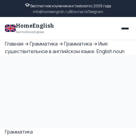
Бесплатное изучение английского с 2005 года
info@homeenglish.ru
ВКонтакте
Telegram
HomeEnglish
Английский дома
Главная
→
Грамматика
→
Грамматика
→
Имя
существительное в английском языке. English noun
Грамматика