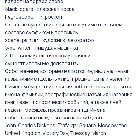
падает на первое слово:
bl
a
ck-board - классная доска
h
y
groscope - гигроскоп
Сложные существительные могут иметь в своем
составе суффиксы и префиксы:
scene-paint
er
- художник-декоратор
type-writ
er
- пишущая машинка
3. По своему лексическому значению
существительные делятся на:
Собственные, которые являются индивидуальными
названиями отдельных лиц, предметов или явлений.
К именам существительным собственным относятся
имена, фамилии, географические названия, названия
книг, газет, исторических событий, а также дней
недели, месяцев, праздников и т.д. Имена
собственные пишутся с заглавной буквы:
John, Charles Dickens, Trafalgar Square, Moscow, the
United Kingdom, Victory Day, Tuesday, March.