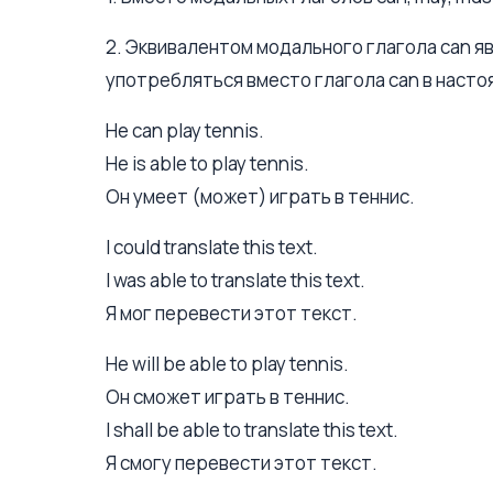
2. Эквивалентом модального глагола саn яв
употребляться вместо глагола саn в наст
Не can play tennis.
Не is able to play tennis.
Он умеет (может) играть в теннис.
I could translate this text.
I was able to translate this text.
Я мог перевести этот текст.
He will be able to play tennis.
Он сможет играть в теннис.
I shall be able to translate this text.
Я смогу перевести этот текст.