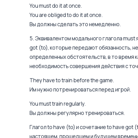
You must do it at once.
You are obliged to do it at once.
Вы должны сделать это немедленно.
5. Эквивалентом модального глагола must яв
got (to), которые передают обязанность, 
определенных обстоятельств, в то время к
необходимость совершения действия с точ
They have to train before the game.
Им нужно потренироваться перед игрой.
You must train regularly.
Вы должны регулярно тренироваться.
Глагол to have (to) и сочетание to have got
настоящем, прошедшем и будущем времени