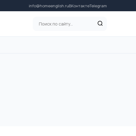
info@homeenglish.ru
ВКонтакте
Telegram