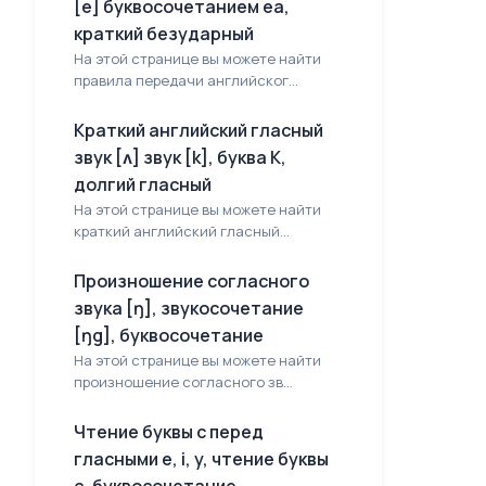
[e] буквосочетанием еа,
краткий безударный
На этой странице вы можете найти
правила передачи английског...
Краткий английский гласный
звук [ʌ] звук [k], буква K,
долгий гласный
На этой странице вы можете найти
краткий английский гласный...
Произношение согласного
звука [ŋ], звукосочетание
[ŋg], буквосочетание
На этой странице вы можете найти
произношение согласного зв...
Чтение буквы с перед
гласными e, i, y, чтение буквы