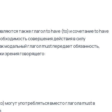
ляются также глагол to have (to) и сочетание to have
необходимость совершения действия в силу
ак модальный глагол must передает обязанность,
ки зрения говорящего:
 (to) могут употребляться вместо глагола must в
: