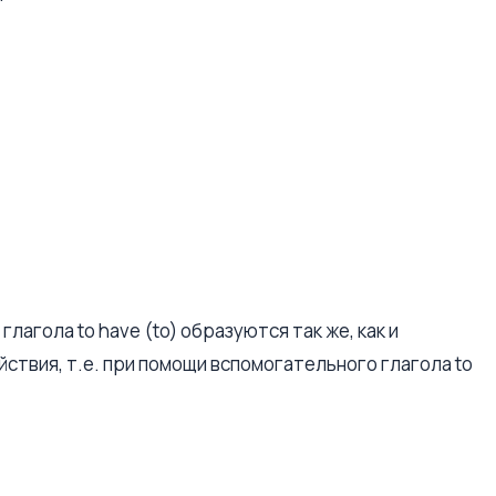
агола to have (to) образуются так же, как и
твия, т.е. при помощи вспомогательного глагола to