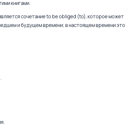
тими книгами.
вляется сочетание to be obliged (to), которое может
шедшем и будущем времени; в настоящем времени это
.
я.