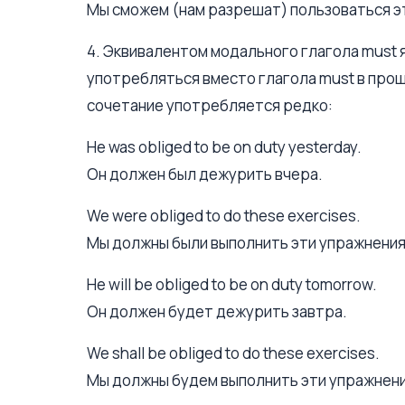
Мы сможем (нам разрешат) пользоваться э
4. Эквивалентом модального глагола must я
употребляться вместо глагола must в про
сочетание употребляется редко:
Не was obliged to be on duty yesterday.
Он должен был дежурить вчера.
We were obliged to do these exercises.
Мы должны были выполнить эти упражнения
He will be obliged to be on duty tomorrow.
Он должен будет дежурить завтра.
We shall be obliged to do these exercises.
Мы должны будем выполнить эти упражнени