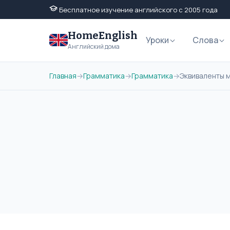
Бесплатное изучение английского с 2005 года
HomeEnglish
Уроки
Слова
Английский дома
Главная
→
Грамматика
→
Грамматика
→
Эквиваленты мо