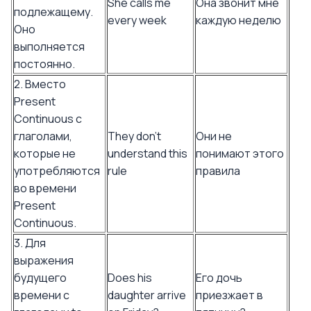
She calls me
Она звонит мне
подлежащему.
every week
каждую неделю
Оно
выполняется
постоянно.
2. Вместо
Present
Continuous с
глаголами,
They don't
Они не
которые не
understand this
понимают этого
употребляются
rule
правила
во времени
Present
Continuous.
3. Для
выражения
будущего
Does his
Его дочь
времени с
daughter arrive
приезжает в