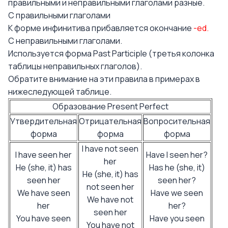
правильными и неправильными глаголами разные.
С правильными глаголами
К форме инфинитива прибавляется окончание
-ed.
С неправильными глаголами.
Используется форма Past Participle (третья колонка
таблицы неправильных глаголов).
Обратите внимание на эти правила в примерах в
нижеследующей таблице.
Образование Present Perfect
Утвердительная
Отрицательная
Вопросительная
форма
форма
форма
I have not seen
I have seen her
Have I seen her?
her
He (she, it) has
Has he (she, it)
He (she, it) has
seen her
seen her?
not seen her
We have seen
Have we seen
We have not
her
her?
seen her
You have seen
Have you seen
You have not