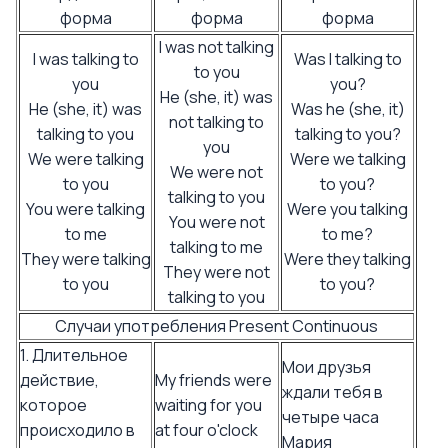
форма
форма
форма
I was not talking
I was talking to
Was I talking to
to you
you
you?
He (she, it) was
He (she, it) was
Was he (she, it)
not talking to
talking to you
talking to you?
you
We were talking
Were we talking
We were not
to you
to you?
talking to you
You were talking
Were you talking
You were not
to me
to me?
talking to me
They were talking
Were they talking
They were not
to you
to you?
talking to you
Случаи употребления Present Continuous
1. Длительное
Мои друзья
действие,
My friends were
ждали тебя в
которое
waiting for you
четыре часа
происходило в
at four o'clock
Мария