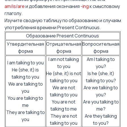
am/is/are
и добавления окончания
-ing
к смысловому
глаголу.
Изучите сводную таблицу по образованию и случаям
употребления времени Present Continuous.
Образование Present Continuous
Утвердительная
Отрицательная
Вопросительная
форма
форма
форма
I am not talking
Am I talking to
I am talking to you
to you
you?
He (she, it) is
He (she, it) is not
Is he (she, it)
talking to you
talking to you
talking to you?
We are talking to
We are not
Are we talking to
you
talking to you
you?
You are talking to
You are not
Are you talking to
me
talking to me
me?
They are talking to
They are not
Are they talking
you
talking to you
to you?