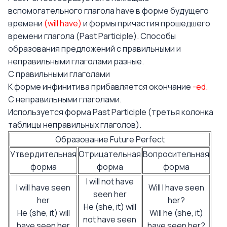
вспомогательного глагола have в форме будущего
времени
(will have)
и формы причастия прошедшего
времени глагола (Past Participle). Способы
образования предложений с правильными и
неправильными глаголами разные.
С правильными глаголами
К форме инфинитива прибавляется окончание
-ed.
С неправильными глаголами.
Используется форма Past Participle (третья колонка
таблицы неправильных глаголов).
Образование Future Perfect
Утвердительная
Отрицательная
Вопросительная
форма
форма
форма
I will not have
I will have seen
Will I have seen
seen her
her
her?
He (she, it) will
He (she, it) will
Will he (she, it)
not have seen
have seen her
have seen her?