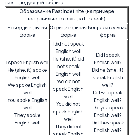
нижеследующей таблице.
Образование Past Indefinite (на примере
неправильного глагола to speak)
Утвердительная
Отрицательная
Вопросительная
форма
форма
форма
I did not speak
English well
Did I speak
He (she, it) did
I spoke English well
English well?
not speak
He (she, it) spoke
Did he (she, it)
English well
English well
speak English
We did not
We spoke English
well?
speak English
well
Did we speak
well
You spoke English
English well?
You did not
well
Did you speak
speak English
They spoke
English well?
well
English well
Did they speak
They did not
English well?
speak English