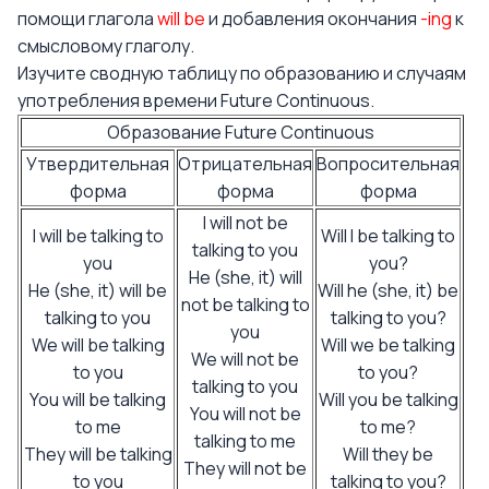
помощи глагола
will be
и добавления окончания
-ing
к
смысловому глаголу.
Изучите сводную таблицу по образованию и случаям
употребления времени Future Continuous.
Образование Future Continuous
Утвердительная
Отрицательная
Вопросительная
форма
форма
форма
I will not be
I will be talking to
Will I be talking to
talking to you
you
you?
He (she, it) will
He (she, it) will be
Will he (she, it) be
not be talking to
talking to you
talking to you?
you
We will be talking
Will we be talking
We will not be
to you
to you?
talking to you
You will be talking
Will you be talking
You will not be
to me
to me?
talking to me
They will be talking
Will they be
They will not be
to you
talking to you?