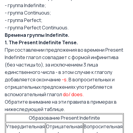
- группа Indefinite;
- группа Continuous;
- группа Perfect;
- группа Perfect Continuous.
Времена группы Indefinite.
1. The Present Indefinite Tense.
При составлении предложения во времени Present
Indefinite глагол совпадает с формой инфинитива
(без частицы to), за исключением 3 лица
единственного числа - в этом случае к глаголу
добавляется окончание
-s
. В вопросительных и
отрицательных предложениях употребляется
вспомогательный глагол
do/ does.
Обратите внимание на эти правила в примерах в
нижеследующей таблице.
Образование Present Indefinite
Утвердительная
Отрицательная
Вопросительная