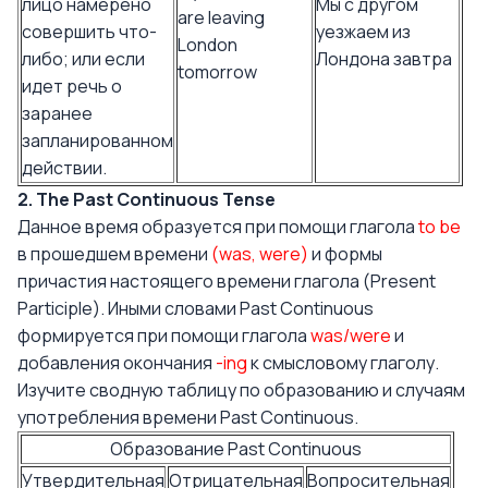
лицо намерено
Мы с другом
are leaving
совершить что-
уезжаем из
London
либо; или если
Лондона завтра
tomorrow
идет речь о
заранее
запланированном
действии.
2. The Past Continuous Tense
Данное время образуется при помощи глагола
to be
в прошедшем времени
(was, were)
и формы
причастия настоящего времени глагола (Present
Participle). Иными словами Past Continuous
формируется при помощи глагола
was/were
и
добавления окончания
-ing
к смысловому глаголу.
Изучите сводную таблицу по образованию и случаям
употребления времени Past Continuous.
Образование Past Continuous
Утвердительная
Отрицательная
Вопросительная