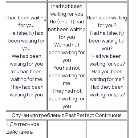
I had not been
waiting for you
I had been waiting
Had I been waiting
He (she, it) had
for you
for you?
not been waiting
He (she, it) had
Had he (she, it)
for you
been waiting for
been waiting for
We had not
you
you?
been waiting for
We had been
Had we been
you
waiting for you
waiting for you?
You had not
You had been
Had you been
been waiting for
waiting for me
waiting for me?
me
They had been
Had they been
They had not
waiting for you
waiting for you?
been waiting for
you
Случаи употребления Past Perfect Continuous
1. Длительное
действие в