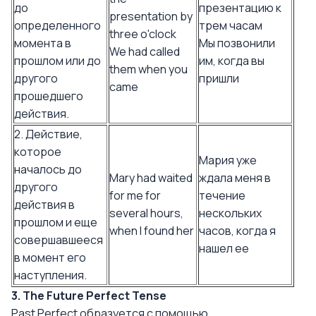
до
презентацию к
presentation by
определенного
трем часам
three o'clock
момента в
Мы позвонили
We had called
прошлом или до
им, когда вы
them when you
другого
пришли
came
прошедшего
действия.
2. Действие,
которое
Мария уже
началось до
Mary had waited
ждала меня в
другого
for me for
течение
действия в
several hours,
нескольких
прошлом и еще
when I found her
часов, когда я
совершавшееся
нашел ее
в момент его
наступления.
3. The Future Perfect Tense
Past Perfect образуется с помощью