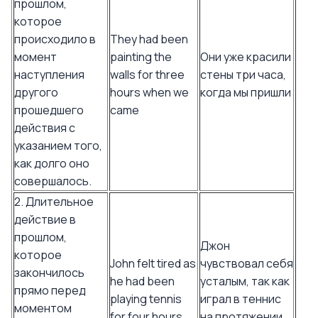
прошлом,
которое
происходило в
They had been
момент
painting the
Они уже красили
наступления
walls for three
стены три часа,
другого
hours when we
когда мы пришли
прошедшего
came
действия с
указанием того,
как долго оно
совершалось.
2. Длительное
действие в
прошлом,
Джон
которое
John felt tired as
чувствовал себя
закончилось
he had been
усталым, так как
прямо перед
playing tennis
играл в теннис
моментом
for four hours.
на протяжении