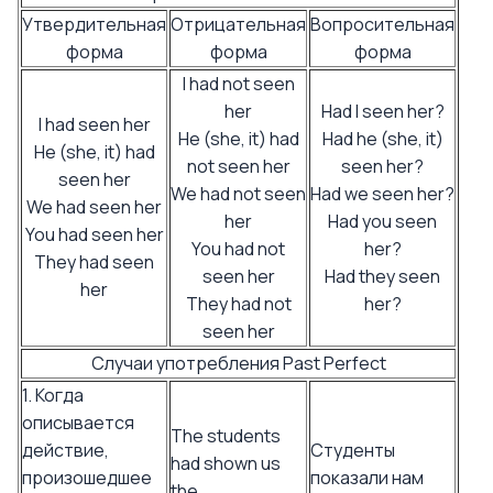
Утвердительная
Отрицательная
Вопросительная
форма
форма
форма
I had not seen
her
Had I seen her?
I had seen her
He (she, it) had
Had he (she, it)
He (she, it) had
not seen her
seen her?
seen her
We had not seen
Had we seen her?
We had seen her
her
Had you seen
You had seen her
You had not
her?
They had seen
seen her
Had they seen
her
They had not
her?
seen her
Случаи употребления Past Perfect
1. Когда
описывается
The students
действие,
Студенты
had shown us
произошедшее
показали нам
the