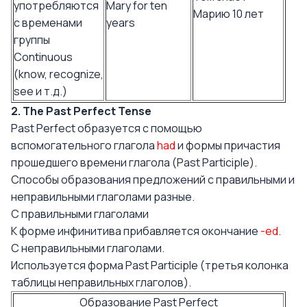
употребляются
Mary for ten
Марию 10 лет
с временами
years
группы
Continuous
(know, recognize,
see и т.д.)
2. The Past Perfect Tense
Past Perfect образуется с помощью
вспомогательного глагола
had
и формы причастия
прошедшего времени глагола (Past Participle).
Способы образования предложений с правильными и
неправильными глаголами разные.
С правильными глаголами
К форме инфинитива прибавляется окончание
-ed.
С неправильными глаголами.
Используется форма Past Participle (третья колонка
таблицы неправильных глаголов).
Образование Past Perfect