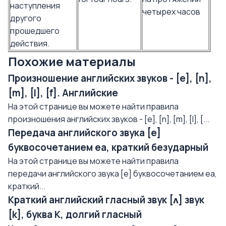
наступления
четырех часов
другого
прошедшего
действия.
Похожие материалы
Произношение английских звуков - [e], [n],
[m], [l], [f]. Английские
На этой странице вы можете найти правила
произношения английских звуков - [e], [n], [m], [l], [...
Передача английского звука [e]
буквосочетанием еа, краткий безударный
На этой странице вы можете найти правила
передачи английского звука [e] буквосочетанием еа,
краткий...
Краткий английский гласный звук [ʌ] звук
[k], буква K, долгий гласный