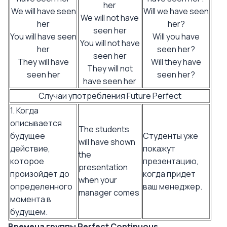
her
We will have seen
Will we have seen
We will not have
her
her?
seen her
You will have seen
Will you have
You will not have
her
seen her?
seen her
They will have
Will they have
They will not
seen her
seen her?
have seen her
Случаи употребления Future Perfect
1. Когда
описывается
The students
будущее
Студенты уже
will have shown
действие,
покажут
the
которое
презентацию,
presentation
произойдет до
когда придет
when your
определенного
ваш менеджер.
manager comes
момента в
будущем.
Времена группы Perfect Continuous