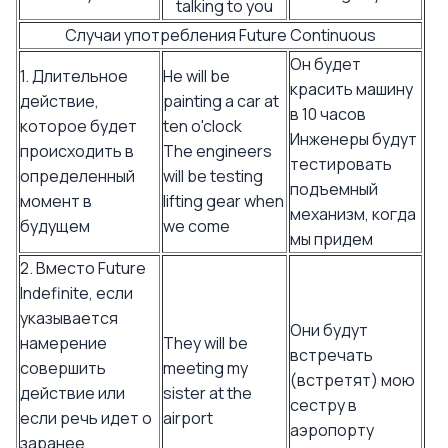
talking to you
Случаи употребления Future Continuous
Он будет
1. Длительное
He will be
красить машину
действие,
painting a car at
в 10 часов
которое будет
ten o'clock
Инженеры будут
происходить в
The engineers
тестировать
определенный
will be testing
подъемный
момент в
lifting gear when
механизм, когда
будущем
we come
мы придем
2. Вместо Future
Indefinite, если
указывается
Они будут
намерение
They will be
встречать
совершить
meeting my
(встретят) мою
действие или
sister at the
сестру в
если речь идет о
airport
аэропорту
заранее