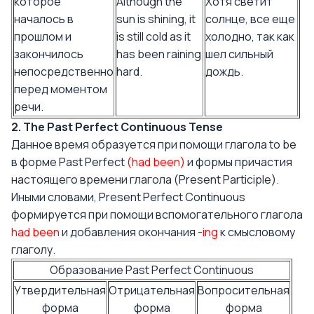
которое
Although the
Хотя светит
началось в
sun is shining, it
солнце, все еще
прошлом и
is still cold as it
холодно, так как
закончилось
has been raining
шел сильный
непосредственно
hard.
дождь.
перед моментом
речи.
2. The Past Perfect Continuous Tense
Данное время образуется при помощи глагола to be
в форме Past Perfect
(had been)
и формы причастия
настоящего времени глагола (Present Participle).
Иными словами, Present Perfect Continuous
формируется при помощи вспомогательного глагола
had been
и добавления окончания
-ing
к смысловому
глаголу.
Образование Past Perfect Continuous
Утвердительная
Отрицательная
Вопросительная
форма
форма
форма