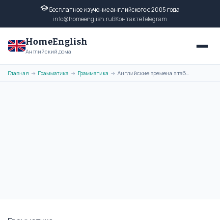
Бесплатное изучение английского с 2005 года
info@homeenglish.ru
ВКонтакте
Telegram
HomeEnglish
Английский дома
Главная
Грамматика
Грамматика
Английские времена в таблицах с примерами — Времена в английском языке
→
→
→