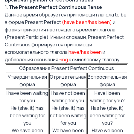
1. The Present Perfect Continuous Tense
Данное время образуется при помощи глагола to be
в форме Present Perfect
(have been/has been)
и
формы причастия настоящего времени глагола
(Present Participle). Иными словами, Present Perfect
Continuous формируется при помощи
вспомогательного глагола
have/has been
и
добавления окончания
-ing
к смысловому глаголу.
Образование Present Perfect Continuous
Утвердительная
Отрицательная
Вопросительная
форма
форма
форма
I have been waiting
I have not been
Have I been
for you
waiting for you
waiting for you?
He (she, it) has
He (she, it) has
Has he (she, it)
been waiting for
not been waiting
been waiting for
you
for you
you?
We have been
We have been
Have we been