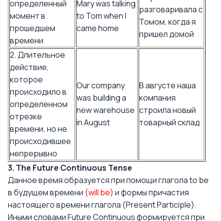
определенный
Mary was talking
разговаривала с
момент в
to Tom when I
Томом, когда я
прошедшем
came home
пришел домой
времени
2. Длительное
действие,
которое
Our company
В августе наша
происходило в
was building a
компания
определенном
new warehouse
строила новый
отрезке
in August
товарный склад
времени, но не
происходившее
непрерывно
3. The Future Continuous Tense
Данное время образуется при помощи глагола to be
в будущем времени
(will be)
и формы причастия
настоящего времени глагола (Present Participle).
Иными словами Future Continuous формируется при