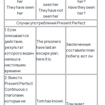
her
her?
seen her
They have seen
Have they seen
They have not
her
her?
seen her
Случаи употребления Present Perfect
1. Если
описывается
действие,
The prisoners
Заключенные
результат
have laid an
составили план
которого виден
escape plan;
побега; вот он.
налицо в
here it is.
настоящем
времени
2. Вместо
Present Perfect
Continuous с
глаголами,
которые не
Tom has known
Том знает