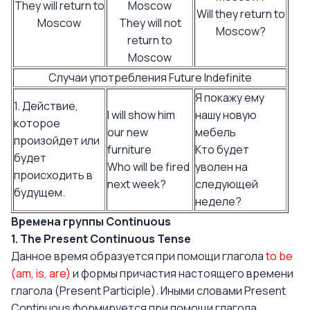
They will return to
Moscow
Will they return to
Moscow
They will not
Moscow?
return to
Moscow
Случаи употребления Future Indefinite
Я покажу ему
1. Действие,
I will show him
нашу новую
которое
our new
мебель
произойдет или
furniture
Кто будет
будет
Who will be fired
уволен на
происходить в
next week?
следующей
будущем.
неделе?
Времена группы Continuous
1. The Present Continuous Tense
Данное время образуется при помощи глагола
to be
(am, is, are)
и формы причастия настоящего времени
глагола (Present Participle). Иными словами Present
Continuous формируется при помощи глагола