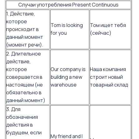
Случаи употребления Present Continuous
1. Действие,
которое
Tom is looking
Том ищет тебя
происходит в
for you
(сейчас)
данный момент
(момент речи).
2. Длительное
действие,
которое
Our company is
Наша компания
совершается в
building a new
строит новый
настоящем (не
warehouse
товарный склад
обязательно в
данный момент)
3. Для
обозначения
действия в
будущем, если
My friend and I