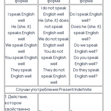
форма
форма
форма
I do not speak
I speak English
English well
Do I speak English
well
He (she, it) does
well?
He (she, it)
not speak
Does he (she, it)
speaks English
English well
speak English
well
We do not speak
well?
We speak English
English well
Do we speak
well
You do not
English well?
You speak English
speak English
Do you speak
well
well
English well?
They speak
They do not
Do they speak
English well
speak English
English well?
well
Случаи употребления Present Indefinite
1. Действие,
которое
свойственно