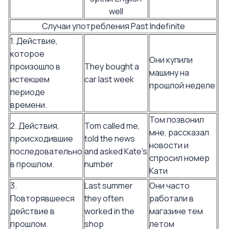
well
Случаи употребления Past Indefinite
1. Действие,
которое
Они купили
произошло в
They bought a
машину на
истекшем
car last week
прошлой неделе
периоде
времени.
Том позвонил
2. Действия,
Tom called me,
мне, рассказал
происходившие
told the news
новости и
последовательно
and asked Kate's
спросил номер
в прошлом.
number
Кати
3.
Last summer
Они часто
Повторявшееся
they often
работали в
действие в
worked in the
магазине тем
прошлом.
shop
летом