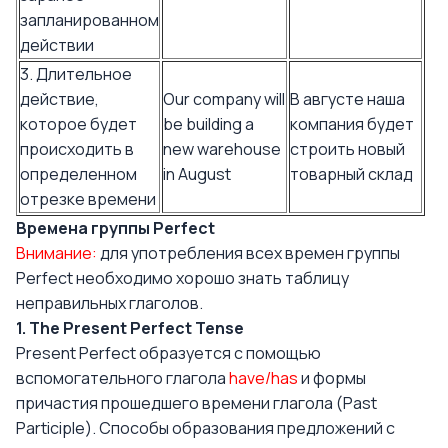
запланированном
действии
3. Длительное
действие,
Our company will
В августе наша
которое будет
be building a
компания будет
происходить в
new warehouse
строить новый
определенном
in August
товарный склад
отрезке времени
Времена группы Perfect
Внимание:
для употребления всех времен группы
Perfect необходимо хорошо знать
таблицу
неправильных глаголов
.
1. The Present Perfect Tense
Present Perfect образуется с помощью
вспомогательного глагола
have/has
и формы
причастия прошедшего времени глагола (Past
Participle). Способы образования предложений с