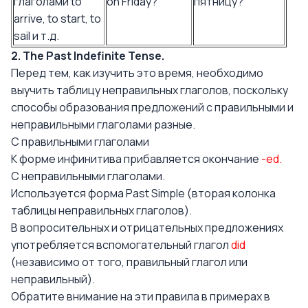
глаголами to
on Friday?
пятницу?
arrive, to start, to
sail и т.д.
2. The Past Indefinite Tense.
Перед тем, как изучить это время, необходимо
выучить
таблицу неправильных глаголов
, поскольку
способы образования предложений с правильными и
неправильными глаголами разные.
С правильными глаголами
К форме инфинитива прибавляется окончание
-ed.
С неправильными глаголами.
Используется форма Past Simple (вторая колонка
таблицы неправильных глаголов).
В вопросительных и отрицательных предложениях
употребляется вспомогательный глагол
did
(независимо от того, правильный глагол или
неправильный).
Обратите внимание на эти правила в примерах в