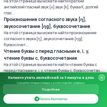
На этой странице вы можете найти краткий
английский гласный звук [ʌ] звук [k], буква K, долгий
глас...
Произношение согласного звука [ŋ],
звукосочетание [ŋg], буквосочетание
На этой странице вы можете найти произношение
согласного звука [ŋ], звукосочетание [ŋg],
буквосочет...
Чтение буквы с перед гласными e, i, y,
чтение буквы с, буквосочетание
На этой странице вы можете найти чтение буквы с
перед гласными e, i, y, чтение буквы с, буквосочетан...
Произношение английских звуков - [h], [f],
Начните учить английский за 3 минуты в день
[ʃ]. Английския буква - H
Скачайте готовые словари и учите слова без зубрёжки
Подробнее
На этой странице вы можете найти правила
произношения английских звуков - [h], [f], [ʃ].
Начать бесплатно
Английския...