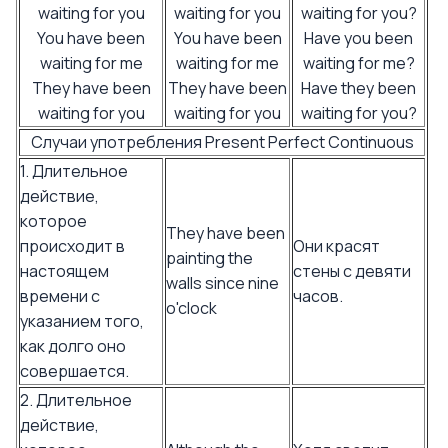
waiting for you
waiting for you
waiting for you?
You have been
You have been
Have you been
waiting for me
waiting for me
waiting for me?
They have been
They have been
Have they been
waiting for you
waiting for you
waiting for you?
Случаи употребления Present Perfect Continuous
1. Длительное
действие,
которое
They have been
происходит в
Они красят
painting the
настоящем
стены с девяти
walls since nine
времени с
часов.
o'clock
указанием того,
как долго оно
совершается.
2. Длительное
действие,