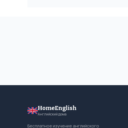
HomeEnglish
Английский дома
Бесплатное изучение английского