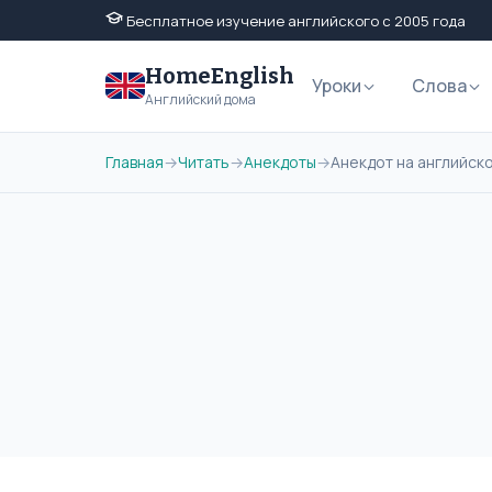
Бесплатное изучение английского с 2005 года
HomeEnglish
Уроки
Слова
Английский дома
Главная
→
Читать
→
Анекдоты
→
Анекдот на английск