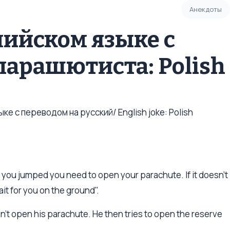
Анекдоты
лийском языке с
парашютиста: Polish
е с переводом на русский/ English joke: Polish
e you jumped you need to open your parachute. If it doesn't
it for you on the ground".
n't open his parachute. He then tries to open the reserve