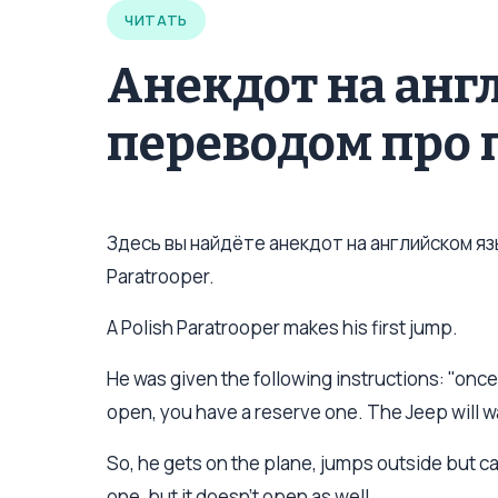
ЧИТАТЬ
Анекдот на анг
переводом про 
Здесь вы найдёте анекдот на английском язык
Paratrooper.
A Polish Paratrooper makes his first jump.
He was given the following instructions: "onc
open, you have a reserve one. The Jeep will wa
So, he gets on the plane, jumps outside but ca
one, but it doesn't open as well.