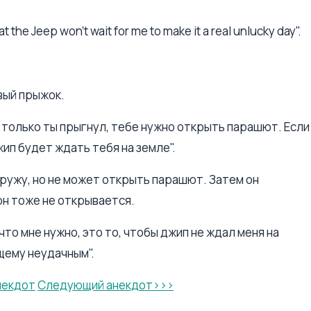
hat the Jeep won't wait for me to make it a real unlucky day".
вый прыжок.
 только ты прыгнул, тебе нужно открыть парашют. Если
жип будет ждать тебя на земле".
аружу, но не может открыть парашют. Затем он
он тоже не открывается.
, что мне нужно, это то, чтобы джип не ждал меня на
щему неудачным".
некдот
Следующий анекдот>>>