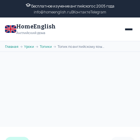
Бесплатное изучение английского с 2005 года
info@homeenglish.ru
ВКонтакте
Telegram
HomeEnglish
Английский дома
Главная
Уроки
Топики
Топик по английскому языку на тему - Education in the USA для всех
→
→
→