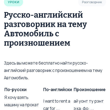
УРОКИ
Разговорник
Русско-английский
разговорник на тему
Автомобиль с
произношением
Здесь вы можете бесплатно найти русско-
английский разговорник с произношением на тему
Автомобиль.
По-русски
По-английски
Произношение
Я хочу взять
I want to rent a
ай уонт ту рэнт
машину на прокат
car for ...
э ка: фо: ...