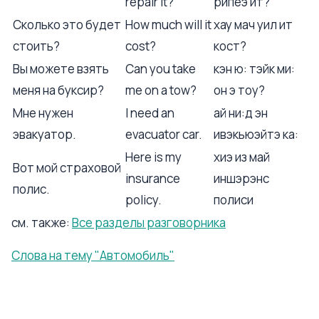
repair it?
рипеэ ит?
Сколько это будет
How much will it
хау мач уил ит
стоить?
cost?
кост?
Вы можете взять
Can you take
кэн ю: тэйк ми:
меня на буксир?
me on a tow?
он э тоу?
Мне нужен
I need an
ай ни:д эн
эвакуатор.
evacuator car.
ивэкьюэйтэ ка:
Here is my
хиэ из май
Вот мой страховой
insurance
иншэрэнс
полис.
policy.
полиси
см. также:
Все разделы разговорника
Слова на тему "Автомобиль"