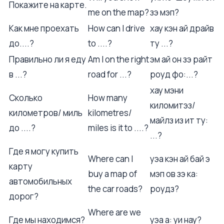
Покажите на карте.
me on the map?
зэ мэп?
Как мне проехать
How can I drive
хау кэн ай драйв
до....?
to ....?
ту ...?
Правильно ли я еду
Am I on the right
эм ай он зэ райт
в ...?
road for ...?
роуд фо:...?
хау мэни
Сколько
How many
киломитэз/
километров/ миль
kilometres/
майлз из ит ту:
до ....?
miles is it to ....?
...?
Где я могу купить
Where can I
уэа кэн ай бай э
карту
buy a map of
мэп ов зэ ка:
автомобильных
the car roads?
роудз?
дорог?
Where are we
Где мы находимся?
уэа а: уи нау?