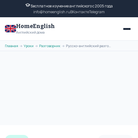
Бесплатное изучение английского с 2005 года
info@homeenglish.ru
ВКонтакте
Telegram
HomeEnglish
Английский дома
Главная
Уроки
Разговорник
Русско-английский разговорник на тему Автомобиль с произношением
→
→
→