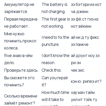
Аккумулятор не
The battery is
зэ бэтэри из нот
заряжается.
not charging.
ча:джинн
Первая передача
The first gear is
зэ фё:ст гиэ из
не работает.
not working.
нот вёкинн
Мне нужно
I need to fix the
ай ни:д ту фикс
починить прокол
puncture.
зэ панкче
колеса.
Я не знаю в чём
I don't know the
ай доунт ноу зэ
дело.
reason.
ри:зн
Проверьте здесь.
Check this.
чек зис
Вы сможете это
Can you repair
кэн ю: рипеэ ит?
починить?
it?
How much time
хау мач тайм
Сколько времени
will it take to
уил ит тэйк ту
займёт ремонт?