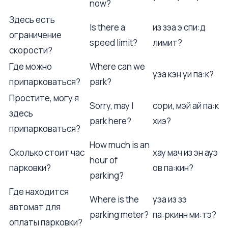
now?
Здесь есть
Is there a
из зэа э спи:д
ограничение
speed limit?
лимит?
скорости?
Где можно
Where can we
уэа кэн уи па:к?
припарковаться?
park?
Простите, могу я
Sorry, may I
сори, мэй ай па:к
здесь
park here?
хиэ?
припарковаться?
How much is an
Сколько стоит час
хау мач из эн ауэ
hour of
парковки?
ов па:кин?
parking?
Где находится
Where is the
уэа из зэ
автомат для
parking meter?
па:ркинн ми:тэ?
оплаты парковки?