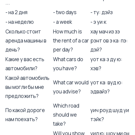
...
- на 2 дня
- two days
- ту: дэйз
- на неделю
- a week
- э уи:к
Сколько стоит
How much is
хау мач из зэ
аренда машины в
the rent of a car
рэнт ов э ка: пэ:
день?
per day?
дэй?
Какие у вас есть
What cars do
уот ка:з ду ю:
автомобили?
you have?
хэв?
Какой автомобиль
What car would
уот ка: вуд ю:
вы могли бы мне
you advise?
эдвайз?
предложить?
Which road
По какой дороге
уич роуд шуд уи
should we
нам поехать?
тэйк?
take?
Will you show
уил ю: шоу ми он