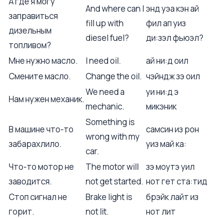
А где я могу
And where can I
энд уэа кэн ай
заправиться
fill up with
фил ап уиз
дизельным
diesel fuel?
ди:зэл фьюэл?
топливом?
Мне нужно масло.
I need oil.
ай ни:д оил
Смените масло.
Change the oil.
чэйндж зэ оил
We need a
уи ни:д э
Нам нужен механик.
mechanic.
микэник
Something is
В машине что-то
самсин из рон
wrong with my
забарахлило.
уиз май ка:
car.
Что-то мотор не
The motor will
зэ моутэ уил
заводится.
not get started.
нот гет ста:тид
Стоп сигнал не
Brake light is
брэйк лайт из
горит.
not lit.
нот лит