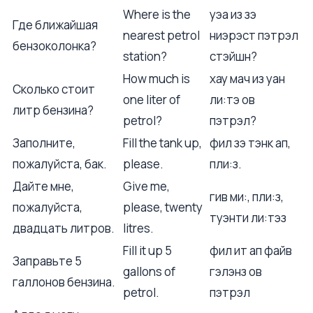
Where is the
уэа из зэ
Где ближайшая
nearest petrol
ниэрэст пэтрэл
бензоколонка?
station?
стэйшн?
How much is
хау мач из уан
Сколько стоит
one liter of
ли:тэ ов
литр бензина?
petrol?
пэтрэл?
Заполните,
Fill the tank up,
фил зэ тэнк ап,
пожалуйста, бак.
please.
пли:з.
Дайте мне,
Give me,
гив ми:, пли:з,
пожалуйста,
please, twenty
туэнти ли:тэз
двадцать литров.
litres.
Fill it up 5
фил ит ап файв
Заправьте 5
gallons of
гэлэнз ов
галлонов бензина.
petrol.
пэтрэл