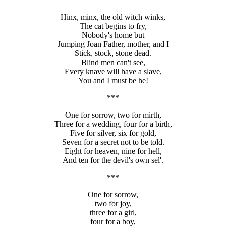
Hinx, minx, the old witch winks,
The cat begins to fry,
Nobody's home but
Jumping Joan Father, mother, and I
Stick, stock, stone dead.
Blind men can't see,
Every knave will have a slave,
You and I must be he!
***
One for sorrow, two for mirth,
Three for a wedding, four for a birth,
Five for silver, six for gold,
Seven for a secret not to be told.
Eight for heaven, nine for hell,
And ten for the devil's own sel'.
***
One for sorrow,
two for joy,
three for a girl,
four for a boy,