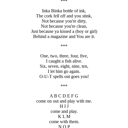
***
Inka Binka bottle of ink,
The cork fell off and you stink,
Not because you're dirty,
Not because you're clean,
Just because ya kissed a (boy or girl)
Behind a magazine and You are it.
***
One, two, three, four, five,
I caught a fish alive.
Six, seven, eight, nine, ten,
I let him go again.
O-U-T spells out goes you!
***
A B C D E F G
come on out and play with me.
H I J
come and play.
K L M
come with them.
N O P