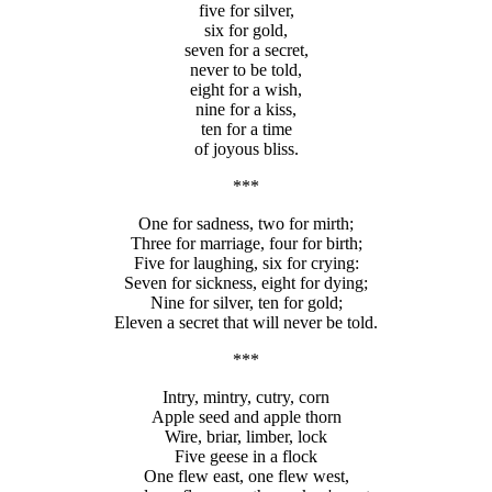
five for silver,
six for gold,
seven for a secret,
never to be told,
eight for a wish,
nine for a kiss,
ten for a time
of joyous bliss.
***
One for sadness, two for mirth;
Three for marriage, four for birth;
Five for laughing, six for crying:
Seven for sickness, eight for dying;
Nine for silver, ten for gold;
Eleven a secret that will never be told.
***
Intry, mintry, cutry, corn
Apple seed and apple thorn
Wire, briar, limber, lock
Five geese in a flock
One flew east, one flew west,