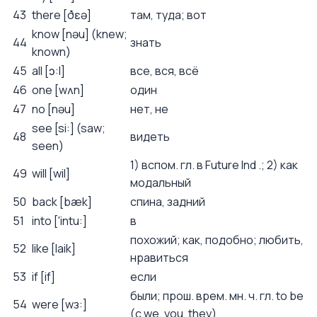
43
there [ðɛə]
там, туда; вот
know [nəu] (knew;
44
знать
known)
45
all [ɔ:l]
все, вся, всё
46
one [wʌn]
один
47
no [nəu]
нет, не
see [si:] (saw;
48
видеть
seen)
1) вспом. гл. в Future Ind .; 2) как
49
will [wil]
модальный
50
back [bæk]
спина, задний
51
into ['intu:]
в
похожий; как, подобно; любить,
52
like [laik]
нравиться
53
if [if]
если
были; прош. врем. мн. ч. гл. to be
54
were [wз:]
(с we, you, they)