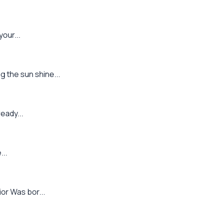
our...
 the sun shine...
eady...
...
or Was bor...