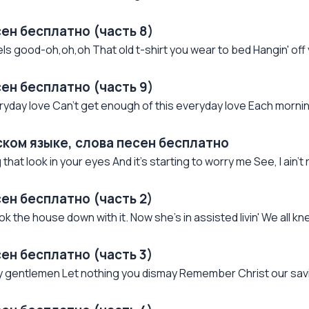
сен бесплатно (часть 8)
ls good-oh,oh,oh That old t-shirt you wear to bed Hangin' off y
сен бесплатно (часть 9)
yday love Can't get enough of this everyday love Each morning
йском языке, слова песен бесплатно
at look in your eyes And it's starting to worry me See, I ain't r
сен бесплатно (часть 2)
the house down with it. Now she's in assisted livin' We all kne
сен бесплатно (часть 3)
 gentlemen Let nothing you dismay Remember Christ our savi