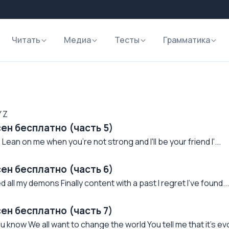
Читать
Медиа
Тесты
Грамматика
Y
Z
сен бесплатно (часть 5)
ean on me when you're not strong and I'll be your friend I'...
сен бесплатно (часть 6)
 all my demons Finally content with a past I regret I've found...
сен бесплатно (часть 7)
u know We all want to change the world You tell me that it's evo