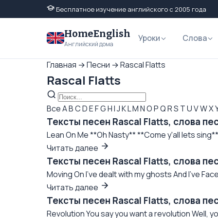
Бесплатное изучение английского с 2005 года
HomeEnglish
Уроки
Слова
Английский дома
Главная
→
Песни
→
Rascal Flatts
Rascal Flatts
Все
A
B
C
D
E
F
G
H
I
J
K
L
M
N
O
P
Q
R
S
T
U
V
W
X
Тексты песен Rascal Flatts, слова пе
Lean On Me **Oh Nasty** **Come y'all lets sing** L
Читать далее
Тексты песен Rascal Flatts, слова пе
Moving On I've dealt with my ghosts And I've Faced
Читать далее
Тексты песен Rascal Flatts, слова пе
Revolution You say you want a revolution Well, yo