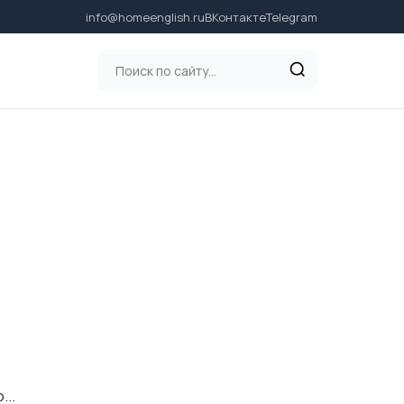
info@homeenglish.ru
ВКонтакте
Telegram
...