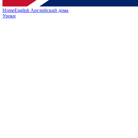
HomeEnglish
Английский дома
Уроки