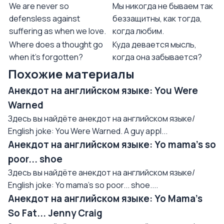
We are never so
Мы никогда не бываем так
defensless against
беззащитны, как тогда,
suffering as when we love.
когда любим.
Where does a thought go
Куда девается мысль,
when it's forgotten?
когда она забывается?
Похожие материалы
Анекдот на английском языке: You Were
Warned
Здесь вы найдёте анекдот на английском языке/
English joke: You Were Warned. A guy appl...
Анекдот на английском языке: Yo mama's so
poor... shoe
Здесь вы найдёте анекдот на английском языке/
English joke: Yo mama's so poor... shoe....
Анекдот на английском языке: Yo Mama's
So Fat... Jenny Craig