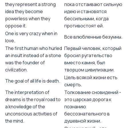
they represent a strong
пока отстаивают сильную
idea they become
идею и становятся
powerless when they
бессильными, когда
oppose it.
противостоят ей.
One is very crazy when in
Все влюбленные безумны.
love.
The first human who hurled
Первый человек, который
an insult instead of a stone
бросил ругательство
was the founder of
вместо камня, был
civilization.
творцом цивилизации.
Цель всякой жизни есть
The goal of all life is death.
смерть.
The interpretation of
Толкование сновидений -
dreams is the royal road to
это царская дорога к
a knowledge of the
познанию
unconscious activities of
бессознательного в
the mind.
душевной жизни.