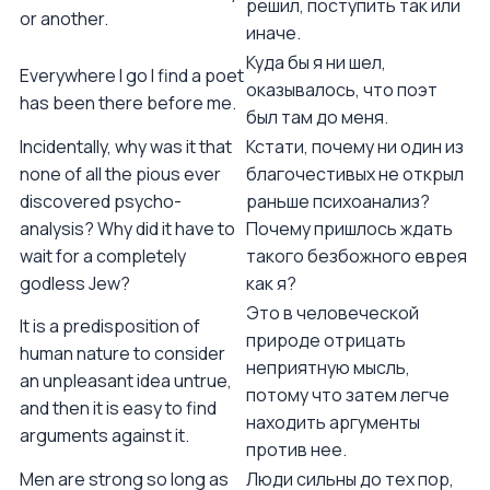
решил, поступить так или
or another.
иначе.
Куда бы я ни шел,
Everywhere I go I find a poet
оказывалось, что поэт
has been there before me.
был там до меня.
Incidentally, why was it that
Кстати, почему ни один из
none of all the pious ever
благочестивых не открыл
discovered psycho-
раньше психоанализ?
analysis? Why did it have to
Почему пришлось ждать
wait for a completely
такого безбожного еврея
godless Jew?
как я?
Это в человеческой
It is a predisposition of
природе отрицать
human nature to consider
неприятную мысль,
an unpleasant idea untrue,
потому что затем легче
and then it is easy to find
находить аргументы
arguments against it.
против нее.
Men are strong so long as
Люди сильны до тех пор,