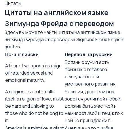
Цитаты
Цитаты на английском языке
Зигмунда Фрейда с переводом
Здесь вы можете найти цитаты на английском языке
Зигмунда Фрейда с переводом/ Sigmund Freud English
quotes.
По-английски
Перевод на русский
Боязнь оружия есть
A fear of weapons is a sign
признак отсталого
of retarded sexual and
сексуального и
emotional maturity.
умственного развития.
A religion, even if it calls
Религия, даже ели она
itself a religion of love, must
зовется религией любви,
be hard and unloving to
должна быть жесткой и
those who do not belong to
немилостивой к тем, кто к
it.
ней не принадлежит.
America is a mistake, a giant
Америка - это ошибка,