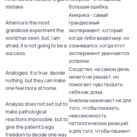
mistake.
большая ошибка.
Америка - самый
America is the most
грандиозный
grandiose experiment the
эксперимент, который
world has seen, but, I am
когда-либо видел мир, но
afraid, it is not going to be a
сомневался, когда этот
success.
эксперимент увенчается
успехом.
Сходство, на самом деле,
Analogies, it is true, decide
ничего не решает, но
nothing, but they can make
помогает чувствовать
one feel more at home.
себя как дома.
Анализы назначают не для
Analysis does not set out to
того, чтобы показать
make pathological
невозможность
reactions impossible, but to
патологических реакций,
give the patient's ego
а для того, чтобы пациент
freedom to decide one way