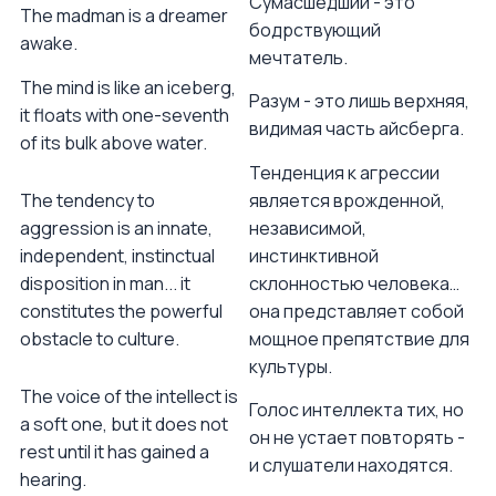
Сумасшедший - это
The madman is a dreamer
бодрствующий
awake.
мечтатель.
The mind is like an iceberg,
Разум - это лишь верхняя,
it floats with one-seventh
видимая часть айсберга.
of its bulk above water.
Тенденция к агрессии
The tendency to
является врожденной,
aggression is an innate,
независимой,
independent, instinctual
инстинктивной
disposition in man... it
склонностью человека…
constitutes the powerful
она представляет собой
obstacle to culture.
мощное препятствие для
культуры.
The voice of the intellect is
Голос интеллекта тих, но
a soft one, but it does not
он не устает повторять -
rest until it has gained a
и слушатели находятся.
hearing.