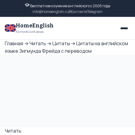
Бесплатное изучение английского с 2005 года
info@homeenglish.ru
ВКонтакте
Telegram
HomeEnglish
Английский дома
Главная
→
Читать
→
Цитаты
→
Цитаты на английском
языке Зигмунда Фрейда с переводом
Читать