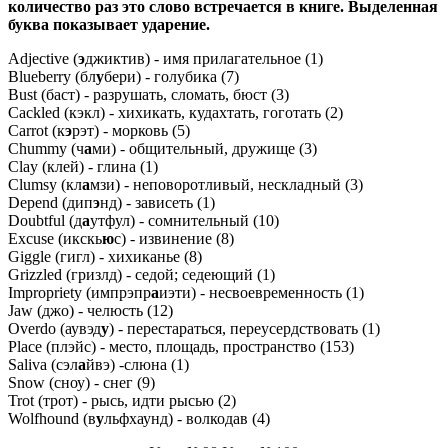
количество раз это слово встречается в книге. Выделенная
буква показывает ударение.
Adjective (
э
джиктив) - имя прилагательное (1)
Blueberry (бл
у
бери) - голубика (7)
Bust (баст) - разрушать, сломать, бюст (3)
Cackled (кэкл) - хихикать, кудахтать, гоготать (2)
Carrot (к
э
рэт) - морковь (5)
Chummy (ч
а
ми) - общительный, дружище (3)
Clay (клей) - глина (1)
Clumsy (кл
а
мзи) - неповоротливый, нескладный (3)
Depend (дип
э
нд) - зависеть (1)
Doubtful (д
а
утфул) - сомнительный (10)
Excuse (икскь
ю
с) - извинение (8)
Giggle (гигл) - хихиканье (8)
Grizzled (гризлд) - седой; седеющий (1)
Impropriety (импрэпр
а
иэти) - несвоевременность (1)
Jaw (джо) - челюсть (12)
Overdo (аувэд
у
) - перестараться, переусердствовать (1)
Place (плэйс) - место, площадь, пространство (153)
Saliva (сэл
а
йвэ) -слюна (1)
Snow (сноу) - снег (9)
Trot (трот) - рысь, идти рысью (2)
Wolfhound (в
у
льфхаунд) - волкодав (4)