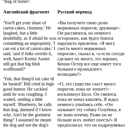
"Bag of bones".
Английский фрагмент
Русский перевод
'You'll get your share of
«Вы получите свою долю
carrot-cakes, chummy.' He
морковных пирогов, дружище».
laughed, but a little
Он рассмеялся, но немного
doubtfully, as if afraid he was
осторожно, как будто боялся
committing an impropriety. 'I
нарушить приличия. «Я могу
can eat a lot of carrot-cake,' I
съесть много морковных
said, 'and if folks overdo it,
пирогов», сказал я, «а если соседи
well, hasn't Kenny Auster
сделают их много, это хорошо,
still got that big Irish
Кенни Остер все еще имеет того
wolfhound?'
большого ирландского
волкодава?»
'Yuh, that thing'd eat cake til
he busted!' Bill cried in high
«О, это существо съест много
good humor. He cackled
пирогов, пока не лопнет!»
until he was coughing. I
воскликнул Билл. Он смеялся,
waited, smiling a little
пока не начал кашлять. Я ждал,
myself. 'Blueberry, he calls
немного улыбаясь себе. «Он
that dog, damned if I know
называет эту собаку Голубика, я
why. Ain't he the gormiest
не знаю почему. Разве он не
thing!' I assumed he meant
больше всех любит поесть!» Я
the dog and not the dog's
предполагал, что он подразумевал