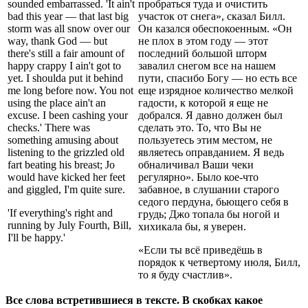
sounded embarrassed. 'It ain't
пробраться туда и очистить
bad this year — that last big
участок от снега», сказал Билл.
storm was all snow over our
Он казался обеспокоенным. «Он
way, thank God — but
не плох в этом году — этот
there's still a fair amount of
последний большой шторм
happy crappy I ain't got to
завалил снегом все на нашем
yet. I shoulda put it behind
пути, спасибо Богу — но есть все
me long before now. You not
еще изрядное количество мелкой
using the place ain't an
гадости, к которой я еще не
excuse. I been cashing your
добрался. Я давно должен был
checks.' There was
сделать это. То, что Вы не
something amusing about
пользуетесь этим местом, не
listening to the grizzled old
являетесь оправданием. Я ведь
fart beating his breast; Jo
обналичивал Ваши чеки
would have kicked her feet
регулярно». Было кое-что
and giggled, I'm quite sure.
забавное, в слушании старого
седого пердуна, бьющего себя в
'If everything's right and
грудь; Джо топала бы ногой и
running by July Fourth, Bill,
хихикала бы, я уверен.
I'll be happy.'
«Если ты всё приведёшь в
порядок к четвертому июля, Билл,
то я буду счастлив».
Все слова встретившиеся в тексте. В скобках какое