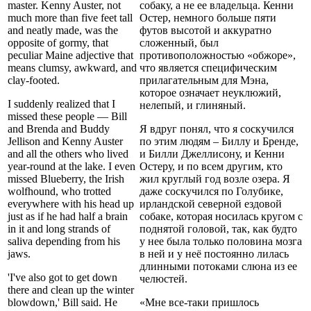
master. Kenny Auster, not
собаку, а не ее владельца. Кенни
much more than five feet tall
Остер, немного больше пяти
and neatly made, was the
футов высотой и аккуратно
opposite of gormy, that
сложенный, был
peculiar Maine adjective that
противоположностью «обжоре»,
means clumsy, awkward, and
что является специфическим
clay-footed.
прилагательным для Мэна,
которое означает неуклюжий,
I suddenly realized that I
нелепый, и глиняный.
missed these people — Bill
and Brenda and Buddy
Я вдруг понял, что я соскучился
Jellison and Kenny Auster
по этим людям – Биллу и Бренде,
and all the others who lived
и Билли Джеллисону, и Кенни
year-round at the lake. I even
Остеру, и по всем другим, кто
missed Blueberry, the Irish
жил круглый год возле озера. Я
wolfhound, who trotted
даже соскучился по Голубике,
everywhere with his head up
ирландской северной ездовой
just as if he had half a brain
собаке, которая носилась кругом с
in it and long strands of
поднятой головой, так, как будто
saliva depending from his
у нее была только половина мозга
jaws.
в ней и у неё постоянно лилась
длинными потоками слюна из ее
'I've also got to get down
челюстей.
there and clean up the winter
blowdown,' Bill said. He
«Мне все-таки пришлось