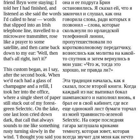
friend Bryn were staying; I
она и ее подруга Брин
told her I had finished, and
остановились. Я сказал ей, что я
listened as she said the words
закончил и слушал, как она
I'd called to hear — words
говорила слова, ради которых я
that slipped into an Irish
позвонил – слова, которые
telephone line, travelled to a
скользнули по ирландской
microwave transmitter, rose
телефонной линии,
like a prayer to some
пропутешествовали по
satellite, and then came back
коротковолновому передатчику,
down to my ear: 'Well, then
вознеслись как молитва на какой-
that's all right, isn't it?'
то спутник и затем вернулись в
мои уши: «Что ж, тогда это
This custom began, as I say,
хорошо, не правда ли?»
after the second book. When
we'd each had a glass of
Эта традиция началась, как я
champagne and a refill, I
сказал, после второй книги. Когда
took her into the office,
каждый из нас выпивал бокал
where a single sheet of paper
шампанского и наполнял вновь, я
still stuck out of my forest-
брал ее в свой кабинет, где все
green Selectric. On the lake,
еще одинокий лист бумаги торчал
one last loon cried down
из моей травянисто-зеленой
dark, that call that always
Selectric. На озере последняя
sounds to me like something
гагара заглушала криками
rusty turning slowly in the
темноту, которая зовет, которая
wind. 'I thought you said you
всегда звучит для меня как нечто