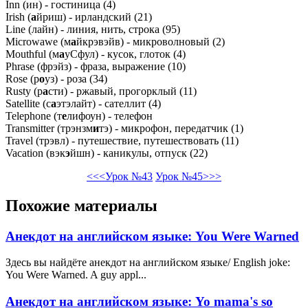
Inn (ин) - гостиница (4)
Irish (
а
йриш) - ирландский (21)
Line (лайн) - линия, нить, строка (95)
Microwawe (м
а
йкрэвэйв) - микроволновый (2)
Mouthful (м
а
уСфул) - кусок, глоток (4)
Phrase (фрэйз) - фраза, выражение (10)
Rose (р
о
уз) - роза (34)
Rusty (р
а
сти) - ржавый, прогорклый (11)
Satellite (с
а
этэлайт) - сателлит (4)
Telephone (т
е
лифоун) - телефон
Transmitter (трэнзм
и
тэ) - микрофон, передатчик (1)
Travel (трэвл) - путешествие, путешествовать (11)
Vacation (вэк
э
йшн) - каникулы, отпуск (22)
<<<Урок №43
Урок №45>>>
Похожие материалы
Анекдот на английском языке: You Were Warned
Здесь вы найдёте анекдот на английском языке/ English joke:
You Were Warned. A guy appl...
Анекдот на английском языке: Yo mama's so