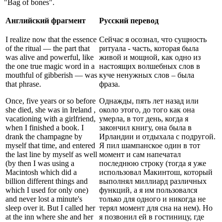
"Bag of bones".
Английский фрагмент
Русский перевод
I realize now that the essence
Сейчас я осознал, что сущность
of the ritual — the part that
ритуала - часть, которая была
was alive and powerful, like
живой и мощной, как одно из
the one true magic word in a
настоящих волшебных слов в
mouthful of gibberish — was
куче ненужных слов – была
that phrase.
фраза.
Once, five years or so before
Однажды, пять лет назад или
she died, she was in Ireland ,
около этого, до того как она
vacationing with a girlfriend,
умерла, в тот день, когда я
when I finished a book. I
закончил книгу, она была в
drank the champagne by
Ирландии и отдыхала с подругой.
myself that time, and entered
Я пил шампанское один в тот
the last line by myself as well
момент и сам напечатал
(by then I was using a
последнюю строку (тогда я уже
Macintosh which did a
использовал Макинтош, который
billion different things and
выполнял миллиард различных
which I used for only one)
функций, а я им пользовался
and never lost a minute's
только для одного и никогда не
sleep over it. But I called her
терял момент для сна на нем). Но
at the inn where she and her
я позвонил ей в гостиницу, где