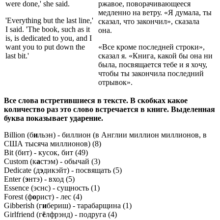
were done,' she said.
ржавое, поворачивающееся
медленно на ветру. «Я думала, ты
'Everything but the last line,'
сказал, что закончил», сказала
I said. 'The book, such as it
она.
is, is dedicated to you, and I
want you to put down the
«Все кроме последней строки»,
last bit.'
сказал я. «Книга, какой бы она ни
была, посвящается тебе и я хочу,
чтобы ты закончила последний
отрывок».
Все слова встретившиеся в тексте. В скобках какое
количество раз это слово встречается в книге. Выделенная
буква показывает ударение.
Billion (б
и
льэн) - биллион (в Англии миллион миллионов, в
США тысяча миллионов) (8)
Bit (бит) - кусок, бит (49)
Custom (к
а
стэм) - обычай (3)
Dedicate (д
э
дикэйт) - посвящать (5)
Enter (
э
нтэ) - вход (5)
Essence (эснс) - сущность (1)
Forest (ф
о
рист) - лес (4)
Gibberish (г
и
бериш) - тарабарщина (1)
Girlfriend (г
ё
лфрэнд) - подруга (4)