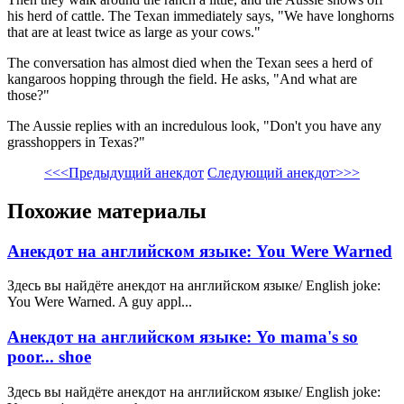
his herd of cattle. The Texan immediately says, "We have longhorns
that are at least twice as large as your cows."
The conversation has almost died when the Texan sees a herd of
kangaroos hopping through the field. He asks, "And what are
those?"
The Aussie replies with an incredulous look, "Don't you have any
grasshoppers in Texas?"
<<<Предыдущий анекдот
Следующий анекдот>>>
Похожие материалы
Анекдот на английском языке: You Were Warned
Здесь вы найдёте анекдот на английском языке/ English joke:
You Were Warned. A guy appl...
Анекдот на английском языке: Yo mama's so
poor... shoe
Здесь вы найдёте анекдот на английском языке/ English joke: