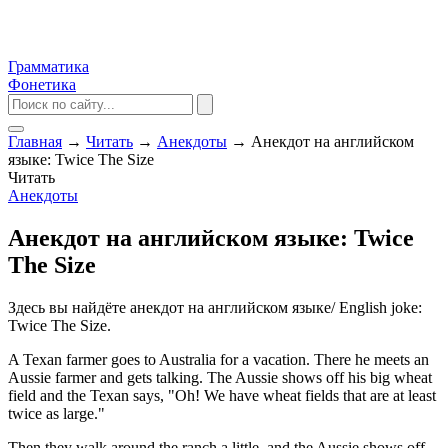
Грамматика
Фонетика
Главная
→
Читать
→
Анекдоты
→
Анекдот на английском
языке: Twice The Size
Читать
Анекдоты
Анекдот на английском языке: Twice
The Size
Здесь вы найдёте анекдот на английском языке/ English joke:
Twice The Size.
A Texan farmer goes to Australia for a vacation. There he meets an
Aussie farmer and gets talking. The Aussie shows off his big wheat
field and the Texan says, "Oh! We have wheat fields that are at least
twice as large."
Then they walk around the ranch a little, and the Aussie shows off