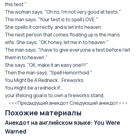
this test.''
The woman says, ''Oh no, I'm not very good at tests.''
The man says, ''Your test is to spell LOVE.''
She spells it correctly, and is let into heaven.
The next person that comes floating up is the man's
wife. She says, ''OK honey, let me in to heaven.''
The man says, ''I have to give everyone a test before I let
them in to heaven.''
She says, ''OK, make it an easy one!!!''
Then the man says, ''Spell Hemorrhoid.''
You Might Be A Redneck...Fireworks
You might be a redneck if...
your lifelong goal is to own a fireworks stand.
<<<Предыдущий анекдот
Следующий анекдот>>>
Похожие материалы
Анекдот на английском языке: You Were
Warned