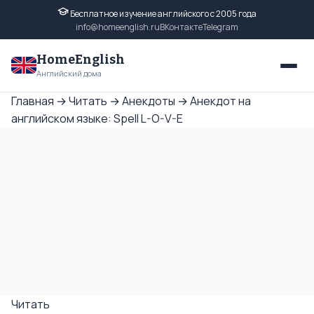
Бесплатное изучение английского с 2005 года
info@homeenglish.ru
ВКонтакте
Telegram
HomeEnglish
Английский дома
Главная
→
Читать
→
Анекдоты
→
Анекдот на
английском языке: Spell L-O-V-E
Читать