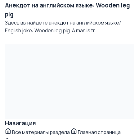
Анекдот на английском языке: Wooden leg
pig
Здесь вы найдёте анекдот на английском языке/
English joke: Wooden leg pig. A man is tr...
Навигация
Все материалы раздела
Главная страница