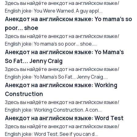
Здесь вы найдёте анекдот на английском языке/
English joke: You Were Warned. A guy appl...
Анекдот на английском языке: Yo mama's so
poor... shoe
Здесь вы найдёте анекдот на английском языке/
English joke: Yo mama's so poor... shoe....
Анекдот на английском языке: Yo Mama's
So Fat... Jenny Craig
Здесь вы найдёте анекдот на английском языке/
English joke: Yo Mama's So Fat... Jenny Craig....
Анекдот на английском языке: Working
Construction
Здесь вы найдёте анекдот на английском языке/
English joke: Working Construction. A con...
Анекдот на английском языке: Word Test
Здесь вы найдёте анекдот на английском языке/
English joke: Word Test. See if you can d...