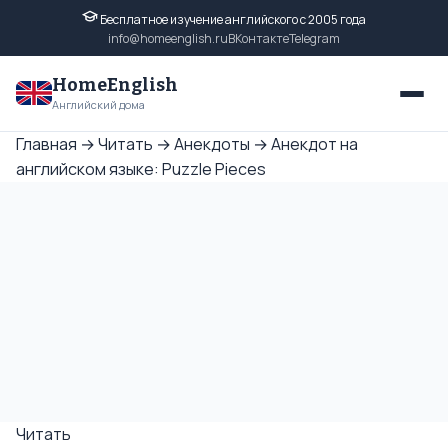
Бесплатное изучение английского с 2005 года
info@homeenglish.ru
ВКонтакте
Telegram
HomeEnglish
Английский дома
Главная
→
Читать
→
Анекдоты
→
Анекдот на
английском языке: Puzzle Pieces
Читать