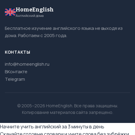
HomeEnglish
Английский дома
Бесплатное изучение английского языка не выходя из
дома. Работаем с 2005 года.
КОНТАКТЫ
info@homeenglish.ru
ВКонтакте
Telegram
© 2005–2026 HomeEnglish. Все права защищены.
Копирование материалов сайта запрещено.
Начните учить английский за 3 минуты в день
Скачайте готовые словари и учите слова без зубрёжки