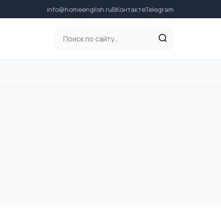
info@homeenglish.ru
ВКонтакте
Telegram