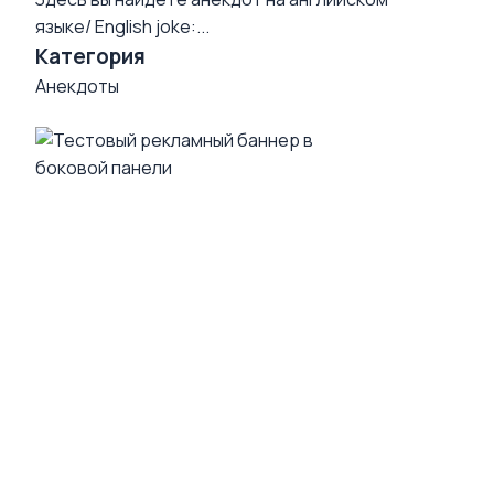
языке/ English joke:...
Категория
Анекдоты