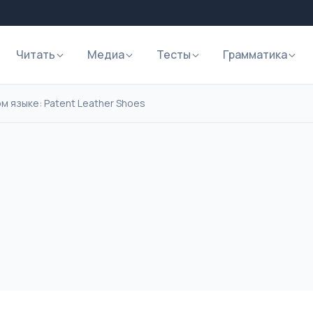
Читать
Медиа
Тесты
Грамматика
м языке: Patent Leather Shoes