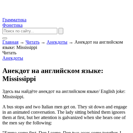
Грамматика
Фонетика
Главная
→
Читать
→
Анекдоты
→
Анекдот на английском
языке: Mississippi
Читать
Анекдоты
Анекдот на английском языке:
Mississippi
Здесь вы найдёте анекдот на английском языке/ English joke:
Mississippi.
A bus stops and two Italian men get on. They sit down and engage
in an animated conversation. The lady sitting behind them ignores
them at first, but her attention is galvanized when she hears one of
the men say the following:
"Emma come first. Den I come. Den two asses come together. I