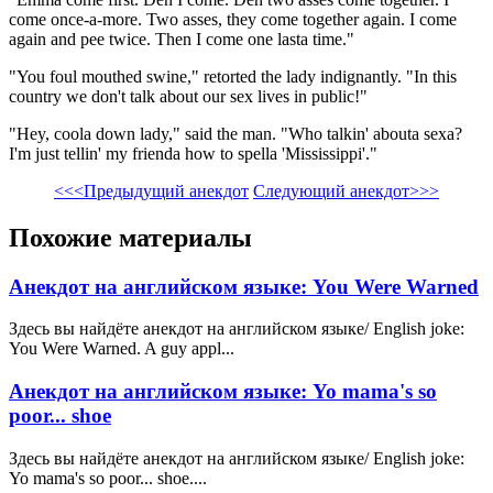
come once-a-more. Two asses, they come together again. I come
again and pee twice. Then I come one lasta time."
"You foul mouthed swine," retorted the lady indignantly. "In this
country we don't talk about our sex lives in public!"
"Hey, coola down lady," said the man. "Who talkin' abouta sexa?
I'm just tellin' my frienda how to spella 'Mississippi'."
<<<Предыдущий анекдот
Следующий анекдот>>>
Похожие материалы
Анекдот на английском языке: You Were Warned
Здесь вы найдёте анекдот на английском языке/ English joke:
You Were Warned. A guy appl...
Анекдот на английском языке: Yo mama's so
poor... shoe
Здесь вы найдёте анекдот на английском языке/ English joke:
Yo mama's so poor... shoe....