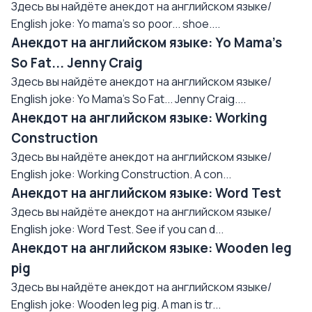
Здесь вы найдёте анекдот на английском языке/
English joke: Yo mama's so poor... shoe....
Анекдот на английском языке: Yo Mama's
So Fat... Jenny Craig
Здесь вы найдёте анекдот на английском языке/
English joke: Yo Mama's So Fat... Jenny Craig....
Анекдот на английском языке: Working
Construction
Здесь вы найдёте анекдот на английском языке/
English joke: Working Construction. A con...
Анекдот на английском языке: Word Test
Здесь вы найдёте анекдот на английском языке/
English joke: Word Test. See if you can d...
Анекдот на английском языке: Wooden leg
pig
Здесь вы найдёте анекдот на английском языке/
English joke: Wooden leg pig. A man is tr...