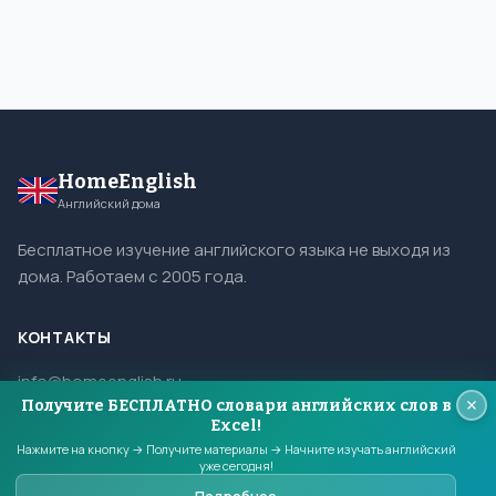
HomeEnglish
Английский дома
Бесплатное изучение английского языка не выходя из
дома. Работаем с 2005 года.
КОНТАКТЫ
info@homeenglish.ru
Получите БЕСПЛАТНО словари английских слов в
ВКонтакте
Excel!
Telegram
Нажмите на кнопку → Получите материалы → Начните изучать английский
уже сегодня!