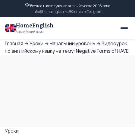
Бесплатное изучение английского с 2005 года
info@homeenglish.ru
ВКонтакте
Telegram
HomeEnglish
Английский дома
Главная
→
Уроки
→
Начальный уровень
→
Видеоурок
по английскому языку на тему: Negative Forms of HAVE
Уроки