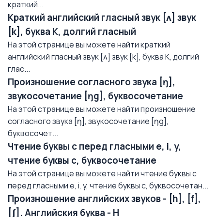
краткий...
Краткий английский гласный звук [ʌ] звук
[k], буква K, долгий гласный
На этой странице вы можете найти краткий
английский гласный звук [ʌ] звук [k], буква K, долгий
глас...
Произношение согласного звука [ŋ],
звукосочетание [ŋg], буквосочетание
На этой странице вы можете найти произношение
согласного звука [ŋ], звукосочетание [ŋg],
буквосочет...
Чтение буквы с перед гласными e, i, y,
чтение буквы с, буквосочетание
На этой странице вы можете найти чтение буквы с
перед гласными e, i, y, чтение буквы с, буквосочетан...
Произношение английских звуков - [h], [f],
[ʃ]. Английския буква - H