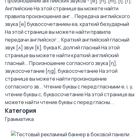
Произношение английских звуков - [e], [n], [m], [l], [f].
Английские
На этой странице вы можете найти
правила произношения анг...
Передача английского
звука [e] буквосочетанием еа, краткий безударный
На этой странице вы можете найти правила
передачи английског...
Краткий английский гласный
звук [ʌ] звук [k], буква K, долгий гласный
На этой
странице вы можете найти краткий английский
гласный...
Произношение согласного звука [ŋ],
звукосочетание [ŋg], буквосочетание
На этой
странице вы можете найти произношение
согласного зв...
Чтение буквы с перед гласными e, i, y,
чтение буквы с, буквосочетание
На этой странице вы
можете найти чтение буквы с перед гласны...
Категория
Грамматика