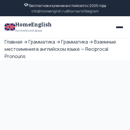
Бесплатное изучение английского с 2005 года
info@homeenglish.ru
ВКонтакте
Telegram
HomeEnglish
Английский дома
Главная
→
Грамматика
→
Грамматика
→
Взаимные
местоимения в английском языке — Reciprocal
Pronouns