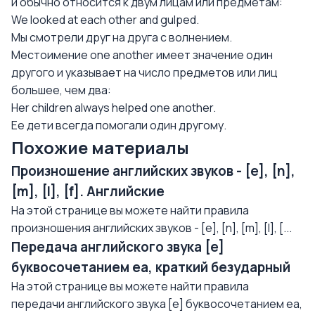
и обычно относится к двум лицам или предметам:
We looked at each other and gulped.
Мы смотрели друг на друга с волнением.
Местоимение one another имеет значение один
другого и указывает на число предметов или лиц
большее, чем два:
Her children always helped one another.
Ее дети всегда помогали один другому.
Похожие материалы
Произношение английских звуков - [e], [n],
[m], [l], [f]. Английские
На этой странице вы можете найти правила
произношения английских звуков - [e], [n], [m], [l], [...
Передача английского звука [e]
буквосочетанием еа, краткий безударный
На этой странице вы можете найти правила
передачи английского звука [e] буквосочетанием еа,