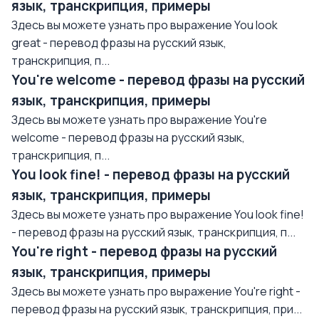
язык, транскрипция, примеры
Здесь вы можете узнать про выражение You look
great - перевод фразы на русский язык,
транскрипция, п...
You're welcome - перевод фразы на русский
язык, транскрипция, примеры
Здесь вы можете узнать про выражение You're
welcome - перевод фразы на русский язык,
транскрипция, п...
You look fine! - перевод фразы на русский
язык, транскрипция, примеры
Здесь вы можете узнать про выражение You look fine!
- перевод фразы на русский язык, транскрипция, п...
You're right - перевод фразы на русский
язык, транскрипция, примеры
Здесь вы можете узнать про выражение You're right -
перевод фразы на русский язык, транскрипция, при...