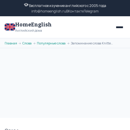
Бесплатное изучение английского с 2005 года
info@homeenglish.ru
ВКонтакте
Telegram
HomeEnglish
Английский дома
Главная
Слова
Популярные слова
Запоминание слова Knitted с помощью ассоциативной картинки
→
→
→