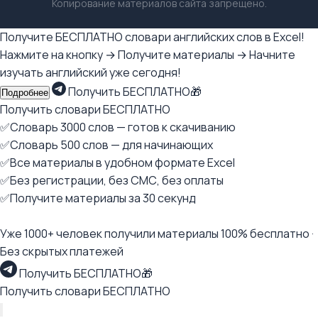
Копирование материалов сайта запрещено.
Получите БЕСПЛАТНО словари английских слов в Excel!
Нажмите на кнопку → Получите материалы → Начните
изучать английский уже сегодня!
Получить БЕСПЛАТНО🎁
Подробнее
Получить словари БЕСПЛАТНО
✅Словарь 3000 слов — готов к скачиванию
✅Словарь 500 слов — для начинающих
✅Все материалы в удобном формате Excel
✅Без регистрации, без СМС, без оплаты
✅Получите материалы за 30 секунд
Уже 1000+ человек получили материалы 100% бесплатно ·
Без скрытых платежей
Получить БЕСПЛАТНО🎁
Получить словари БЕСПЛАТНО