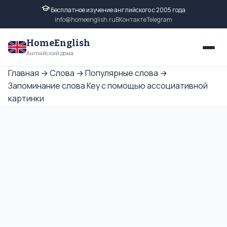
Бесплатное изучение английского с 2005 года
info@homeenglish.ru
ВКонтакте
Telegram
HomeEnglish
Английский дома
Главная
→
Слова
→
Популярные слова
→
Запоминание слова Key с помощью ассоциативной
картинки