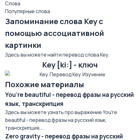
Слова
Популярные слова
Запоминание слова Key с
помощью ассоциативной
картинки
Здесь вы можете найти перевод слова Key.
Key [ki:] - ключ
Похожие материалы
You're beautiful - перевод фразы на русский
язык, транскрипция
Здесь вы можете узнать про выражение You're
beautiful - перевод фразы на русский язык,
транскрипция,...
Zero gravity - перевод фразы на русский