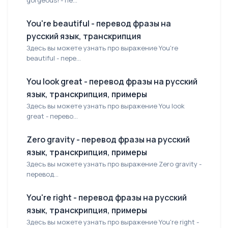
gorgeous! - пе...
You're beautiful - перевод фразы на
русский язык, транскрипция
Здесь вы можете узнать про выражение You're
beautiful - пере...
You look great - перевод фразы на русский
язык, транскрипция, примеры
Здесь вы можете узнать про выражение You look
great - перево...
Zero gravity - перевод фразы на русский
язык, транскрипция, примеры
Здесь вы можете узнать про выражение Zero gravity -
перевод...
You're right - перевод фразы на русский
язык, транскрипция, примеры
Здесь вы можете узнать про выражение You're right -