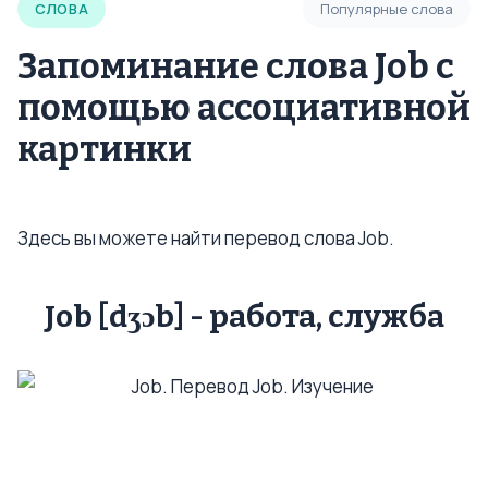
СЛОВА
Популярные слова
Запоминание слова Job с
помощью ассоциативной
картинки
Здесь вы можете найти перевод слова Job.
Job [dʒɔb] - работа, служба