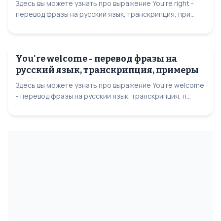
Здесь вы можете узнать про выражение You're right -
перевод фразы на русский язык, транскрипция, при...
You're welcome - перевод фразы на
русский язык, транскрипция, примеры
Здесь вы можете узнать про выражение You're welcome
- перевод фразы на русский язык, транскрипция, п...