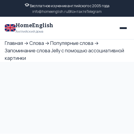
Бесплатное изучение английского с 2005 года
info@homeenglish.ru
ВКонтакте
Telegram
HomeEnglish
Английский дома
Главная
→
Слова
→
Популярные слова
→
Запоминание слова Jelly с помощью ассоциативной
картинки