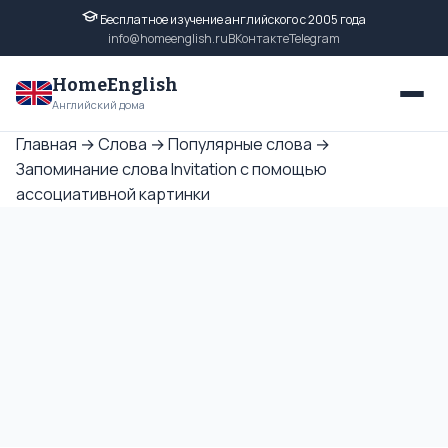
Бесплатное изучение английского с 2005 года
info@homeenglish.ru
ВКонтакте
Telegram
HomeEnglish
Английский дома
Главная
→
Слова
→
Популярные слова
→
Запоминание слова Invitation с помощью
ассоциативной картинки