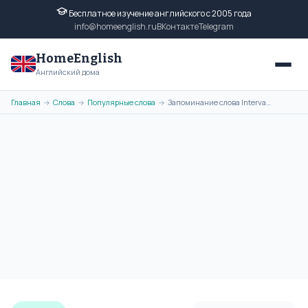
Бесплатное изучение английского с 2005 года
info@homeenglish.ru
ВКонтакте
Telegram
HomeEnglish
Английский дома
Главная
Слова
Популярные слова
Запоминание слова Interval с помощью ассоциативной картинки
→
→
→