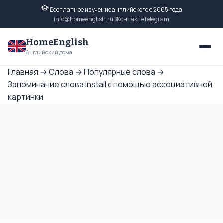
Бесплатное изучение английского с 2005 года
info@homeenglish.ru
ВКонтакте
Telegram
HomeEnglish
Английский дома
Главная
→
Слова
→
Популярные слова
→
Запоминание слова Install с помощью ассоциативной
картинки